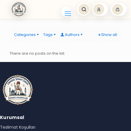
Categories
Tags
Authors
Show all
There are no posts on the list.
Kurumsal
Teslimat Koşulları