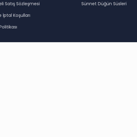
li Satış Sözleşmesi
Sünnet Düğün Süsleri
 İptal Koşulları
 Politikası