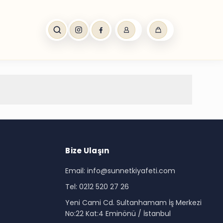
Bize Ulaşın
Email: info@sunnetkiyafeti.com
Tel: 0212 520 27 26
i
Yeni Cami Cd. Sultanhamam İş Merkezi
No:22 Kat:4 Eminönü / İstanbul