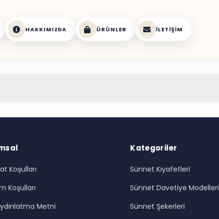
HAKKIMIZDA
ÜRÜNLER
İLETIŞIM
msal
Kategoriler
at Koşulları
Sünnet Kıyafetleri
m Koşulları
Sünnet Davetiye Modeller
ydınlatma Metni
Sünnet Şekerleri