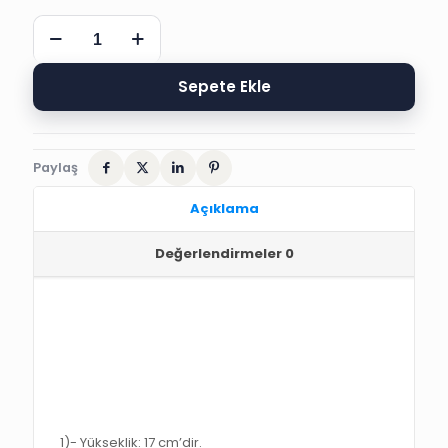
17CM
STRAFOR
NAZARLIK
SÜNNET
Sepete Ekle
DÜĞÜN
SÜS
adet
Paylaş
Açıklama
Değerlendirmeler
0
1)-
Yükseklik
:
17 cm
’dir.