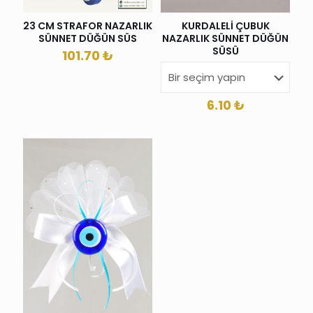
23 CM STRAFOR NAZARLIK
KURDALELİ ÇUBUK
SÜNNET DÜĞÜN SÜS
NAZARLIK SÜNNET DÜĞÜN
SÜSÜ
101.70
₺
6.10
₺