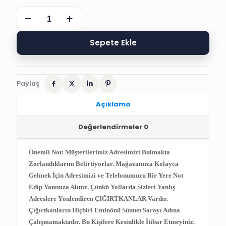
2
CM
4
ADET
Sepete Ekle
SİLİKONLU
NAZARLIK
STİCKER
adet
Paylaş
Açıklama
Değerlendirmeler
0
Önemli Not: Müşterilerimiz Adresimizi Bulmakta
Zorlandıklarını Belirtiyorlar. Mağazamıza Kolayca
Gelmek İçin Adresimizi ve Telefonumuzu Bir Yere Not
Edip Yanınıza Alınız. Çünkü Yollarda Sizleri Yanlış
Adreslere Yönlendiren ÇIĞIRTKANLAR Vardır.
Çığırtkanların Hiçbiri Eminönü Sünnet Sarayı Adına
Çalışmamaktadır. Bu Kişilere Kesinlikle İtibar Etmeyiniz.