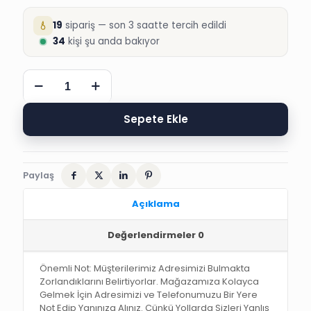
19
sipariş — son 3 saatte tercih edildi
34
kişi şu anda bakıyor
25
ADET
ÖRÜMCEK
ADAM
Sepete Ekle
KANEPE
KÜRDANI-
1
adet
Paylaş
Açıklama
Değerlendirmeler
0
Önemli Not: Müşterilerimiz Adresimizi Bulmakta
Zorlandıklarını Belirtiyorlar. Mağazamıza Kolayca
Gelmek İçin Adresimizi ve Telefonumuzu Bir Yere
Not Edip Yanınıza Alınız. Çünkü Yollarda Sizleri Yanlış