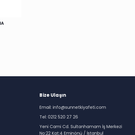
MA
Bize Ulaşın
Email: info@sunnetkiyafeti.com
Tel: 0212 520 27 26
i
Yeni Cami Cd. Sultanhamam İş Merkezi
No:22 Kat:4 Eminönü / İstanbul