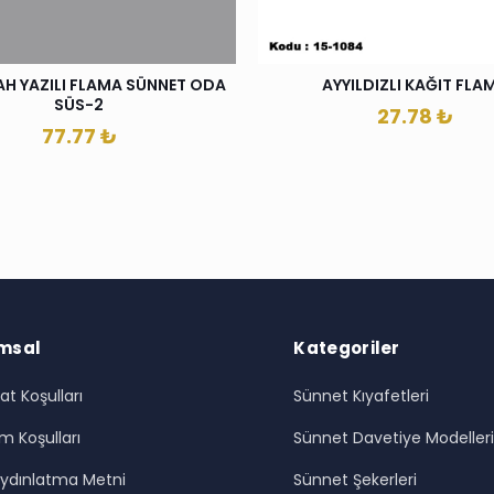
H YAZILI FLAMA SÜNNET ODA
AYYILDIZLI KAĞIT FLA
SÜS-2
27.78
₺
77.77
₺
msal
Kategoriler
at Koşulları
Sünnet Kıyafetleri
m Koşulları
Sünnet Davetiye Modeller
ydınlatma Metni
Sünnet Şekerleri