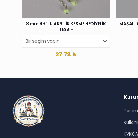
8 mm 99 ´LU AKRİLİK KESME HEDİYELİK
MAŞALLA
TESBİH
27.78
₺
Kuru
Teslim
Kullanı
KVKK A