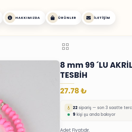
HAKKIMIZDA
ÜRÜNLER
İLETIŞIM
8 mm 99 ´LU AKRİ
TESBİH
27.78
₺
22
sipariş — son 3 saatte terci
9
kişi şu anda bakıyor
Adet Fiyatıdır.