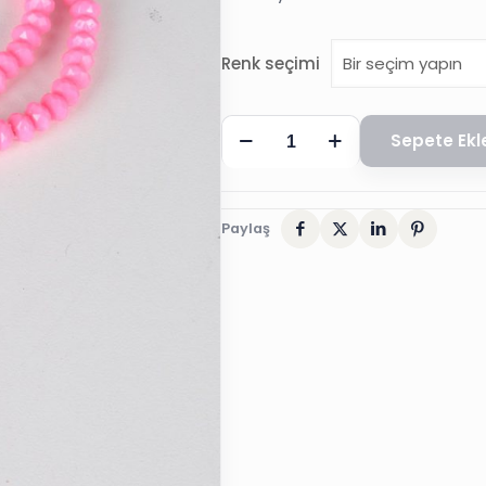
Renk seçimi
8
Sepete Ekl
mm
99
´LU
Paylaş
AKRİLİK
KESME
HEDİYELİK
TESBİH
adet