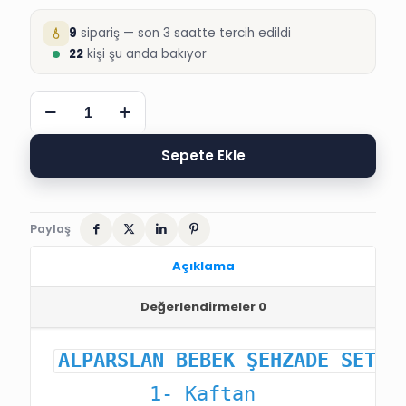
9
sipariş — son 3 saatte tercih edildi
22
kişi şu anda bakıyor
ALPARSLAN
ŞEHZADE
BEBEK
SÜNNET
Sepete Ekle
KIYAFETİ
adet
Paylaş
Açıklama
Değerlendirmeler
0
ALPARSLAN BEBEK ŞEHZADE SET
si
1- Kaftan