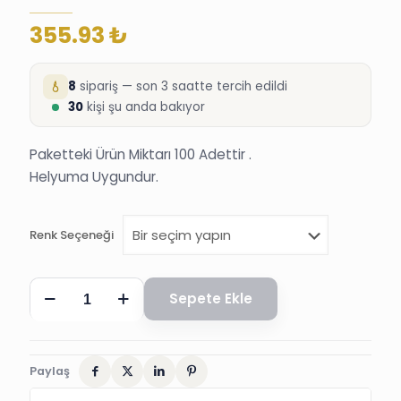
355.93
₺
8
sipariş — son 3 saatte tercih edildi
30
kişi şu anda bakıyor
Paketteki Ürün Miktarı 100 Adettir .
Helyuma Uygundur.
Renk Seçeneği
BALON,
Sepete Ekle
100
´LÜ
DÜZ
SÜNNET
DÜĞÜN
Paylaş
KINA