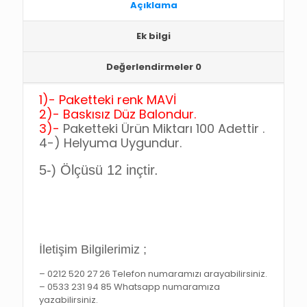
BALONU
Açıklama
adet
Ek bilgi
Değerlendirmeler
0
1)-
Paketteki renk MAVİ
2)-
Baskısız Düz Balondur.
3)-
Paketteki Ürün Miktarı 100 Adettir .
4-)
Helyuma Uygundur.
5-)
Ölçüsü 12 inçtir.
İletişim Bilgilerimiz ;
– 0212 520 27 26 Telefon numaramızı arayabilirsiniz.
– 0533 231 94 85 Whatsapp numaramıza
yazabilirsiniz.