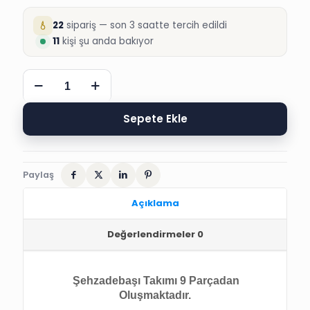
22
sipariş — son 3 saatte tercih edildi
11
kişi şu anda bakıyor
BARBAROS
NAKIŞLI
TUĞRALI
ŞEHZADE
Sepete Ekle
SETİ
adet
Paylaş
Açıklama
Değerlendirmeler
0
Şehzadebaşı Takımı 9 Parçadan
Oluşmaktadır.