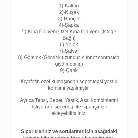
1)-Kaftan
2)-Kuşak
3)-Hançer
4)-Şapka
5)-Kına Eldiveni,Özel Kına Eldiveni. (İsteğe
Bağlı)
6)-Yelek
7)-Şalvar
8)-Gömlek (Gömlek uzundur, sünnet sonrasıda
giydirilebilir.)
9)-Çarık
Kıyafetin özel kumaşından sepet,tepsi,yastık
kombini yapılmıştır.
Ayrıca Tepsi, Sepet, Yastık, Asa kombinlerini
”İstiyorum” seçeneği ile siparişinize
ekleyebilirsiiniz.
Siparişleriniz ve sorularınız için aşağıdaki
iletişim bilgilerinden bize ulaşabilirsiniz.