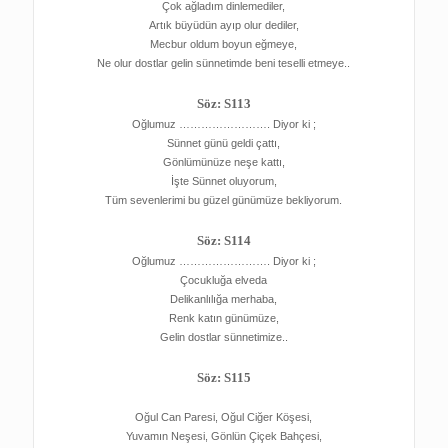
Çok ağladım dinlemediler,
Artık büyüdün ayıp olur dediler,
Mecbur oldum boyun eğmeye,
Ne olur dostlar gelin sünnetimde beni teselli etmeye..
Söz: S113
Oğlumuz ……………………. Diyor ki ;
Sünnet günü geldi çattı,
Gönlümünüze neşe kattı,
İşte Sünnet oluyorum,
Tüm sevenlerimi bu güzel günümüze bekliyorum.
Söz: S114
Oğlumuz ……………………. Diyor ki ;
Çocukluğa elveda
Delikanlılığa merhaba,
Renk katın günümüze,
Gelin dostlar sünnetimize..
Söz: S115
Oğul Can Paresi, Oğul Ciğer Köşesi,
Yuvamın Neşesi, Gönlün Çiçek Bahçesi,