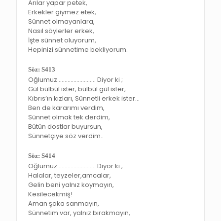
Arılar yapar petek,
Erkekler giymez etek,
Sünnet olmayanlara,
Nasıl söylerler erkek,
İşte sünnet oluyorum,
Hepinizi sünnetime bekliyorum.
Söz: S413
Oğlumuz ……………………. Diyor ki ;
Gül bülbül ister, bülbül gül ister,
Kıbrıs’ın kızları, Sünnetli erkek ister…
Ben de kararımı verdim,
Sünnet olmak tek derdim,
Bütün dostlar buyursun,
Sünnetçiye söz verdim..
Söz: S414
Oğlumuz ……………………. Diyor ki ;
Halalar, teyzeler,amcalar,
Gelin beni yalnız koymayın,
Kesilecekmiş!
Aman şaka sanmayın,
Sünnetim var, yalnız bırakmayın,