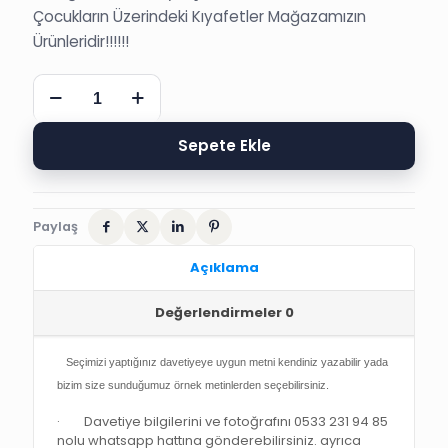
Çocukların Üzerindeki Kıyafetler Mağazamızın
Ürünleridir!!!!!!
BAYRAK
FOTOĞRAFLI
TÜRKİYE
SÜNNET
Sepete Ekle
DÜĞÜN
DAVETİYESİ
adet
Paylaş
Açıklama
Değerlendirmeler
0
Seçimizi yaptığınız davetiyeye uygun metni kendiniz yazabilir yada
bizim size sunduğumuz örnek metinlerden seçebilirsiniz.
· Davetiye bilgilerini ve fotoğrafını 0533 231 94 85
nolu whatsapp hattına gönderebilirsiniz. ayrıca