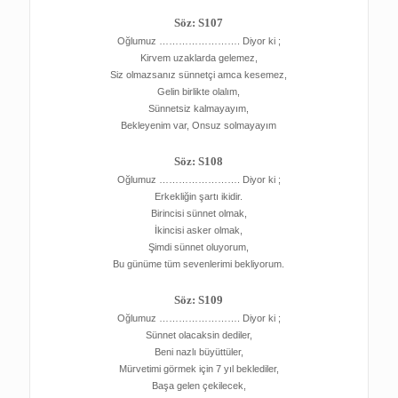
Söz: S107
Oğlumuz ……………………. Diyor ki ;
Kirvem uzaklarda gelemez,
Siz olmazsanız sünnetçi amca kesemez,
Gelin birlikte olalım,
Sünnetsiz kalmayayım,
Bekleyenim var, Onsuz solmayayım
Söz: S108
Oğlumuz ……………………. Diyor ki ;
Erkekliğin şartı ikidir.
Birincisi sünnet olmak,
İkincisi asker olmak,
Şimdi sünnet oluyorum,
Bu günüme tüm sevenlerimi bekliyorum.
Söz: S109
Oğlumuz ……………………. Diyor ki ;
Sünnet olacaksin dediler,
Beni nazlı büyüttüler,
Mürvetimi görmek için 7 yıl beklediler,
Başa gelen çekilecek,