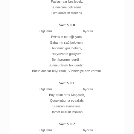
Fazlası var kesilecek,
Sünnetime gelirseniz,
Tüm acılarım dinecek.
Söz: S110
Oğlumuz ……………………. Diyor ki ;
Evimizin tek oğluyum,
Babamın sağ koluyum,
Annemin göz bebeği,
Bu yuvanın gülüyüm,
Ben kararımı verdim,
Sünnet olmak tek derdim,
Bütün dostlar buyursun, Sünnetçiye söz verdim.
Söz: S111
Oğlumuz ……………………. Diyor ki ;
Büyüdüm artık Maşallah,
Çocukluğuma eyvallah,
Buyurun sünnetime,
Damat olurum inşallah.
Söz: S112
Oğlumuz ……………………. Diyor ki ;