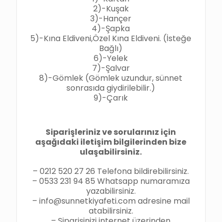
2)-Kuşak
3)-Hançer
4)-Şapka
5)-Kına Eldiveni,Özel Kına Eldiveni. (İsteğe
Bağlı)
6)-Yelek
7)-Şalvar
8)-Gömlek (Gömlek uzundur, sünnet
sonrasıda giydirilebilir.)
9)-Çarık
Siparişleriniz ve sorularınız için
aşağıdaki iletişim bilgilerinden bize
ulaşabilirsiniz.
– 0212 520 27 26 Telefona bildirebilirsiniz.
– 0533 231 94 85 Whatsapp numaramıza
yazabilirsiniz.
– info@sunnetkiyafeti.com adresine mail
atabilirsiniz.
– Siparişinizi internet üzerinden