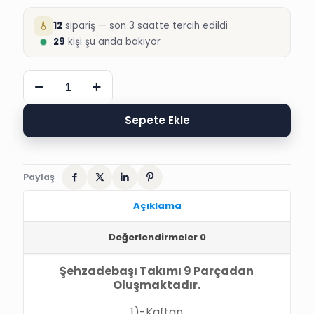
12
sipariş — son 3 saatte tercih edildi
29
kişi şu anda bakıyor
BEYLERBEYİ
PULLU
KAFTAN
ŞEHZADE
Sepete Ekle
SÜNNET
KIYAFETLERİ
adet
Paylaş
Açıklama
Değerlendirmeler
0
Şehzadebaşı Takımı 9 Parçadan
Oluşmaktadır.
1)-Kaftan