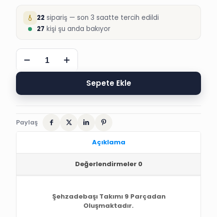
22
sipariş — son 3 saatte tercih edildi
27
kişi şu anda bakıyor
ÇELEBİ
SİMLİ
KAFTAN
PADİŞAH
Sepete Ekle
SÜNNET
TAKIMI
adet
Paylaş
Açıklama
Değerlendirmeler
0
Şehzadebaşı Takımı 9 Parçadan
Oluşmaktadır.