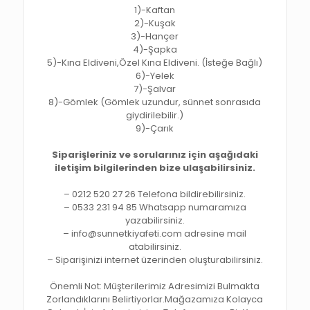
1)-Kaftan
2)-Kuşak
3)-Hançer
4)-Şapka
5)-Kına Eldiveni,Özel Kına Eldiveni. (İsteğe Bağlı)
6)-Yelek
7)-Şalvar
8)-Gömlek (Gömlek uzundur, sünnet sonrasıda
giydirilebilir.)
9)-Çarık
Siparişleriniz ve sorularınız için aşağıdaki
iletişim bilgilerinden bize ulaşabilirsiniz.
– 0212 520 27 26 Telefona bildirebilirsiniz.
– 0533 231 94 85 Whatsapp numaramıza
yazabilirsiniz.
– info@sunnetkiyafeti.com adresine mail
atabilirsiniz.
– Siparişinizi internet üzerinden oluşturabilirsiniz.
Önemli Not: Müşterilerimiz Adresimizi Bulmakta
Zorlandıklarını Belirtiyorlar.Mağazamıza Kolayca