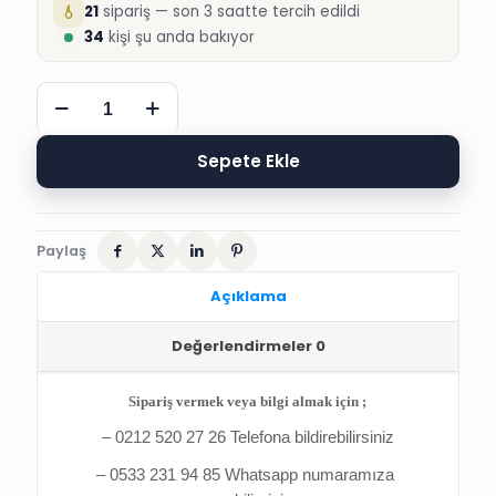
21
sipariş — son 3 saatte tercih edildi
34
kişi şu anda bakıyor
DÖKÜM
KAFTAN
HEDİYELİK,
FİLE
Sepete Ekle
TÜL
adet
Paylaş
Açıklama
Değerlendirmeler
0
Sipariş vermek veya bilgi almak için ;
– 0212 520 27 26 Telefona bildirebilirsiniz
– 0533 231 94 85 Whatsapp numaramıza 