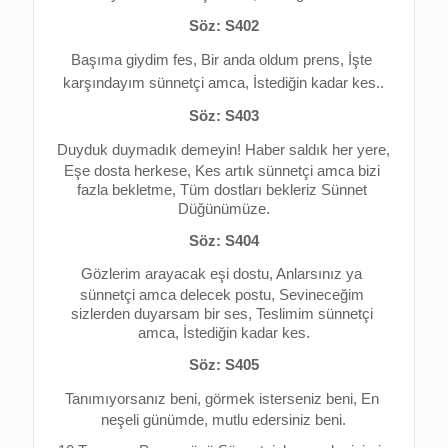
Söz: S402
Başıma giydim fes, 
Bir anda oldum prens, 
İşte 
karşındayım sünnetçi amca, 
İstediğin kadar kes..
Söz: S403
Duyduk duymadık demeyin! 
Haber saldık her yere, 
Eşe dosta herkese, 
Kes artık sünnetçi amca bizi 
fazla bekletme, 
Tüm dostları bekleriz Sünnet 
Düğünümüze.
Söz: S404
Gözlerim arayacak eşi dostu, 
Anlarsınız ya 
sünnetçi amca delecek postu, 
Sevineceğim 
sizlerden duyarsam bir ses, 
Teslimim sünnetçi 
amca, İstediğin kadar kes.
Söz: S405
Tanımıyorsanız beni, görmek isterseniz beni, 
En 
neşeli günümde, mutlu edersiniz beni.