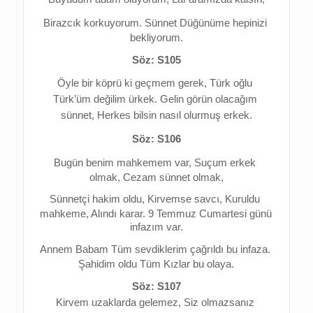
Birazcık korkuyorum. 
Sünnet Düğünüme hepinizi 
bekliyorum.
Söz: S105
Öyle bir köprü ki geçmem gerek, 
Türk oğlu 
Türk’üm değilim ürkek. 
Gelin görün olacağım 
sünnet, 
Herkes bilsin nasıl olurmuş erkek.
Söz: S106
Bugün benim mahkemem var, 
Suçum erkek 
olmak, Cezam sünnet olmak,
Sünnetçi hakim oldu, Kirvemse savcı, 
Kuruldu 
mahkeme, Alındı karar. 
9 Temmuz Cumartesi günü 
infazım var.
Annem Babam Tüm sevdiklerim çağrıldı bu infaza. 
Şahidim oldu Tüm Kızlar bu olaya.
Söz: S107
Kirvem uzaklarda gelemez, 
Siz olmazsanız 