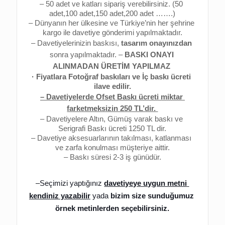
– 50 adet ve katları sipariş verebilirsiniz. (50 
adet,100 adet,150 adet,200 adet …….)
– Dünyanın her ülkesine ve Türkiye’nin her şehrine 
kargo ile davetiye gönderimi yapılmaktadır.
– Davetiyelerinizin baskısı, 
tasarım onayınızdan
sonra yapılmaktadır. 
–
 BASKI ONAYI 
ALINMADAN ÜRETİM YAPILMAZ 
· Fiyatlara Fotoğraf baskıları ve İç baskı ücreti 
ilave edilir.
– Davetiyelerde Ofset Baskı ücreti miktar 
farketmeksizin 250 TL’dir. 
– Davetiyelere Altın, Gümüş varak baskı ve 
Serigrafi Baskı ücreti 1250 TL dir.
– Davetiye aksesuarlarının takılması, katlanması 
ve zarfa konulması müşteriye aittir.
– Baskı süresi 2-3 iş günüdür.
–
Seçimizi yaptığınız 
davetiyeye uygun metni 
kendiniz yazabilir
 yada 
bizim size sunduğumuz 
örnek metinlerden seçebilirsiniz.