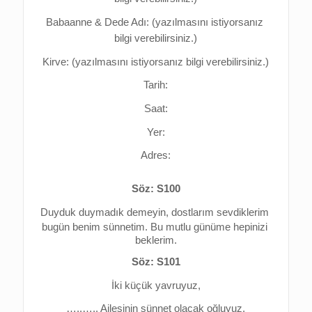
Babaanne & Dede Adı: (yazılmasını istiyorsanız 
bilgi verebilirsiniz.)
Kirve: (yazılmasını istiyorsanız bilgi verebilirsiniz.)
Tarih:
Saat:
Yer:
Adres:
Söz: S100
Duyduk duymadık demeyin, d
ostlarım sevdiklerim 
bugün benim sünnetim. 
Bu mutlu günüme hepinizi 
beklerim.
Söz: S101
İki küçük yavruyuz,
…..….. Ailesinin sünnet olacak oğluyuz,