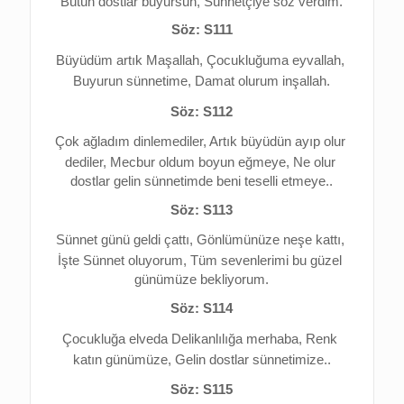
Bütün dostlar buyursun, Sünnetçiye söz verdim.
Söz: S111
Büyüdüm artık Maşallah, 
Çocukluğuma eyvallah, 
Buyurun sünnetime, 
Damat olurum inşallah.
Söz: S112
Çok ağladım dinlemediler, 
Artık büyüdün ayıp olur 
dediler, 
Mecbur oldum boyun eğmeye, 
Ne olur 
dostlar gelin sünnetimde beni teselli etmeye..
Söz: S113
Sünnet günü geldi çattı, 
Gönlümünüze neşe kattı, 
İşte Sünnet oluyorum, 
Tüm sevenlerimi bu güzel 
günümüze bekliyorum.
Söz: S114
Çocukluğa elveda 
Delikanlılığa merhaba, 
Renk 
katın günümüze, 
Gelin dostlar sünnetimize..
Söz: S115