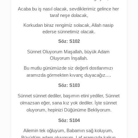
Acaba bu iş nasıl olacak, s
evdiklerimiz gelince her 
taraf neşe dolacak,
Korkudan biraz rengimiz solacak, 
Allah nasip 
ederse sünnetimiz olacak.
Söz: S102
Sünnet Oluyorum Maşallah, b
üyük Adam 
Oluyorum İnşallah.
Bu mutlu günümüzde siz değerli dostlarımızı 
aramızda görmekten kıvanç duyacağız.…
Söz: S103
Sünnet sünnet dediler, b
aşımın etini yediler, 
Sünnet 
olmazsan eğer, s
ana kız yok dediler. 
İşte sünnet 
oluyorum, h
epinizi Düğünüme Bekliyorum.
Söz: S104
Ailemin tek oğluyum, 
Babamın sağ koluyum, 
Büyüdüm adam oluyorum, 
Laf aramızda kalsın,