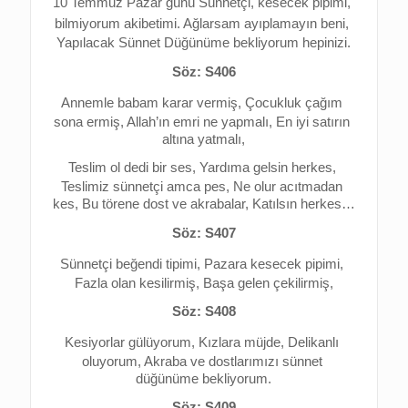
10 Temmuz Pazar günü 
Sünnetçi, kesecek pipimi, 
bilmiyorum akibetimi. 
Ağlarsam ayıplamayın beni, 
Yapılacak Sünnet Düğünüme bekliyorum hepinizi.
Söz: S406
Annemle babam karar vermiş, 
Çocukluk çağım 
sona ermiş, 
Allah’ın emri ne yapmalı, 
En iyi satırın 
altına yatmalı,
Teslim ol dedi bir ses, 
Yardıma gelsin herkes, 
Teslimiz sünnetçi amca pes, 
Ne olur acıtmadan 
kes, 
Bu törene dost ve akrabalar, 
Katılsın herkes…
Söz: S407
Sünnetçi beğendi tipimi, 
Pazara kesecek pipimi, 
Fazla olan kesilirmiş, 
Başa gelen çekilirmiş,
Söz: S408
Kesiyorlar gülüyorum, 
Kızlara müjde, 
Delikanlı 
oluyorum, 
Akraba ve dostlarımızı sünnet 
düğünüme bekliyorum.
Söz: S409