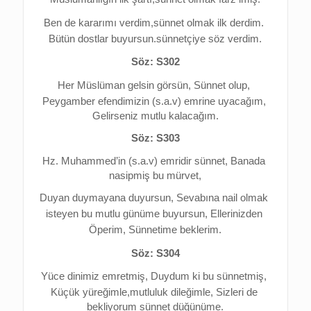
Ben de kararımı verdim,s
ünnet olmak ilk derdim. 
Bütün dostlar buyursun.s
ünnetçiye söz verdim.
Söz: S302
Her Müslüman gelsin görsün, 
Sünnet olup, 
Peygamber efendimizin (s.a.v) emrine uyacağım, 
Gelirseniz mutlu kalacağım.
Söz: S303
Hz. Muhammed’in (s.a.v) emridir sünnet, 
Banada 
nasipmiş bu mürvet,
Duyan duymayana duyursun, 
Sevabına nail olmak 
isteyen bu mutlu günüme buyursun, 
Ellerinizden 
Öperim, 
Sünnetime beklerim.
Söz: S304
Yüce dinimiz emretmiş, 
Duydum ki bu sünnetmiş, 
Küçük yüreğimle,mutluluk dileğimle, 
Sizleri de 
bekliyorum sünnet düğünüme.