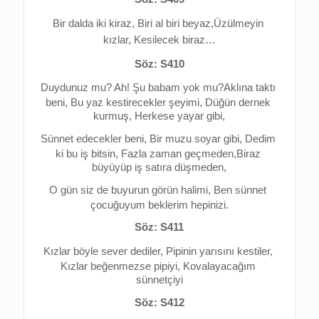
Bir dalda iki kiraz, 
Biri al biri beyaz,
Üzülmeyin 
kızlar, 
Kesilecek biraz…
Söz: S410
Duydunuz mu? 
Ah! Şu babam yok mu?
Aklına taktı 
beni, 
Bu yaz kestirecekler şeyimi, 
Düğün dernek 
kurmuş, 
Herkese yayar gibi,
Sünnet edecekler beni, 
Bir muzu soyar gibi, 
Dedim 
ki bu iş bitsin, 
Fazla zaman geçmeden,
Biraz 
büyüyüp iş satıra düşmeden,
O gün siz de buyurun görün halimi, 
Ben sünnet 
çocuğuyum beklerim hepinizi.
Söz: S411
Kızlar böyle sever dediler, 
Pipinin yarısını kestiler, 
Kızlar beğenmezse pipiyi, 
Kovalayacağım 
sünnetçiyi
Söz: S412