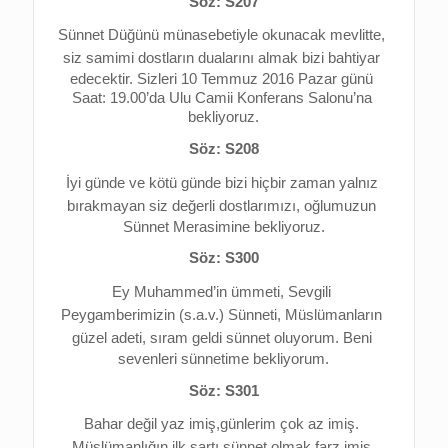
Söz: S207
Sünnet Düğünü münasebetiyle okunacak mevlitte, 
s
iz samimi dostların dualarını almak bizi bahtiyar 
edecektir. 
Sizleri 10 Temmuz 2016 Pazar günü 
Saat: 19.00’da Ulu Camii Konferans Salonu’na 
bekliyoruz.
Söz: S208
İyi günde ve kötü günde bizi hiçbir zaman yalnız 
bırakmayan 
siz değerli dostlarımızı, 
oğlumuzun 
Sünnet Merasimine bekliyoruz.
Söz: S300
Ey Muhammed’in ümmeti, 
Sevgili 
Peygamberimizin (s.a.v.) Sünneti, 
Müslümanların 
güzel adeti, s
ıram geldi sünnet oluyorum. 
Beni 
sevenleri sünnetime bekliyorum.
Söz: S301
Bahar değil yaz imiş,g
ünlerim çok az imiş. 
Müslümanlığın ilk şartı,s
ünnet olmak farz imiş.