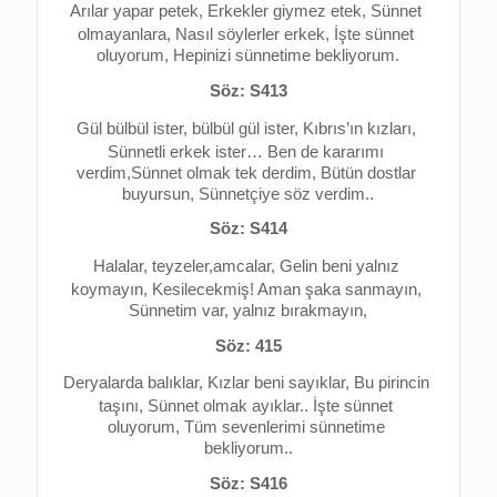
Arılar yapar petek, 
Erkekler giymez etek, 
Sünnet 
olmayanlara, 
Nasıl söylerler erkek, 
İşte sünnet 
oluyorum, 
Hepinizi sünnetime bekliyorum.
Söz: S413
Gül bülbül ister, bülbül gül ister, 
Kıbrıs’ın kızları, 
Sünnetli erkek ister… 
Ben de kararımı 
verdim,
Sünnet olmak tek derdim, 
Bütün dostlar 
buyursun, 
Sünnetçiye söz verdim..
Söz: S414
Halalar, teyzeler,amcalar, 
Gelin beni yalnız 
koymayın, 
Kesilecekmiş! 
Aman şaka sanmayın, 
Sünnetim var, yalnız bırakmayın,
Söz: 415
Deryalarda balıklar, 
Kızlar beni sayıklar, 
Bu pirincin 
taşını, 
Sünnet olmak ayıklar.. 
İşte sünnet 
oluyorum, 
Tüm sevenlerimi sünnetime 
bekliyorum..
Söz: S416