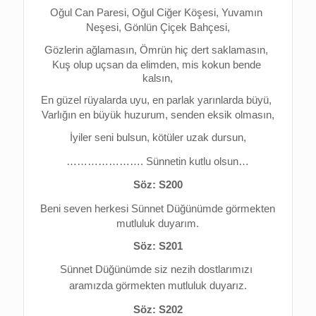
Oğul Can Paresi, Oğul Ciğer Köşesi, 
Yuvamın 
Neşesi, Gönlün Çiçek Bahçesi,
Gözlerin ağlamasın, Ömrün hiç dert saklamasın, 
Kuş olup uçsan da elimden, mis kokun bende 
kalsın,
En güzel rüyalarda uyu, en parlak yarınlarda büyü, 
Varlığın en büyük huzurum, senden eksik olmasın,
İyiler seni bulsun, kötüler uzak dursun,
…………………. Sünnetin kutlu olsun…
Söz: S200
Beni seven herkesi Sünnet Düğünümde görmekten 
mutluluk duyarım.
Söz: S201
Sünnet Düğünümde 
siz nezih dostlarımızı 
aramızda görmekten 
mutluluk duyarız.
Söz: S202