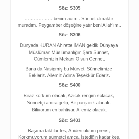
Söz: S305
……………… benim adım . 
Sünnet olmaktır 
muradım, 
Peygamber döşeğine yatır beni Allah’ım..
Söz: S306
Dünyada KURAN Ahirette İMAN g
eldik Dünyaya 
Müslüman 
Müslümanlığın Şartı Sünnet, 
Cümlemizin Mekanı Olsun Cennet,
Bana da Nasipmiş bu Mürvet, 
Sünnetimize 
Bekleriz. 
Ailemiz Adına Teşekkür Ederiz.
Söz: S400
Biraz korkum olacak, 
Azıcık rengim solacak, 
Sünnetçi amca gelip, 
Bir parçacık alacak. 
Biliyorum en bahtiyar, 
Ailemiz olacak.
Söz: S401
Başıma taktılar fes, 
Aniden oldum prens, 
Korkmuyorum sünnetçi amca, 
İstediğin kadar kes.