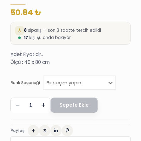
50.84
₺
8
sipariş — son 3 saatte tercih edildi
18
kişi şu anda bakıyor
Adet Fiyatıdır..
Ölçü : 40 x 80 cm
Renk Seçeneği
GÖKYÜZÜ
Sepete Ekle
DİLEK
FENERİ
SÜNNET
DÜĞÜN
SÜSÜ
Paylaş
adet