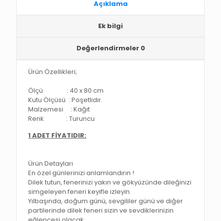
Açıklama
Ek bilgi
Değerlendirmeler
0
Ürün Özellikleri;
Ölçü : 40 x 80 cm
Kutu Ölçüsü : Poşetlidir.
Malzemesi : Kağıt
Renk : Turuncu
1 ADET FİYATIDIR:
Ürün Detayları
En özel günlerinizi anlamlandırın !
Dilek tutun, fenerinizi yakın ve gökyüzünde dileğinizi
simgeleyen feneri keyifle izleyin.
Yılbaşında, doğum günü, sevgililer günü ve diğer
partilerinde dilek feneri sizin ve sevdiklerinizin
eğlencesi olacak.