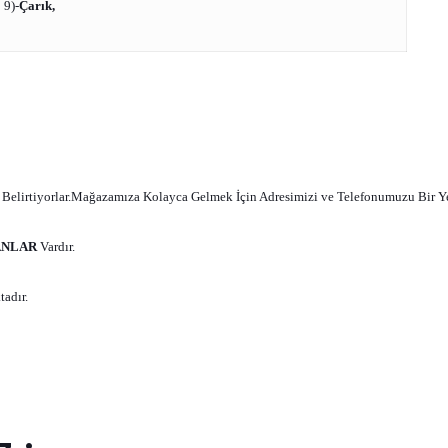
9)-
Çarık
,
 Belirtiyorlar.Mağazamıza Kolayca Gelmek İçin Adresimizi ve Telefonumuzu Bir Ye
ANLAR
Vardır.
adır.