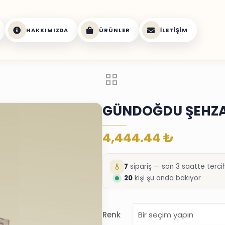
HAKKIMIZDA
ÜRÜNLER
İLETIŞIM
GÜNDOĞDU ŞEHZA
4,444.44
₺
7
sipariş — son 3 saatte tercih
20
kişi şu anda bakıyor
Renk