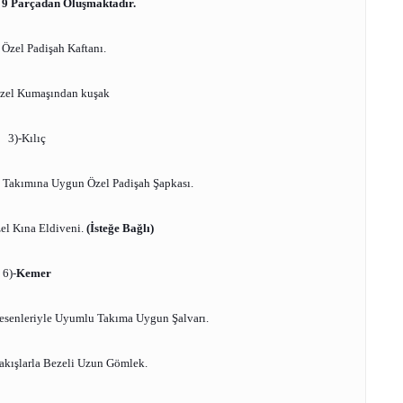
 9 Parçadan Oluşmaktadır.
,
Özel Padişah Kaftanı.
zel Kumaşından kuşak
3)-
Kılıç
ş Takımına Uygun Özel Padişah Şapkası.
el Kına Eldiveni.
(İsteğe Bağlı)
6)-
Kemer
Desenleriyle Uyumlu Takıma Uygun Şalvarı.
kışlarla Bezeli Uzun Gömlek.