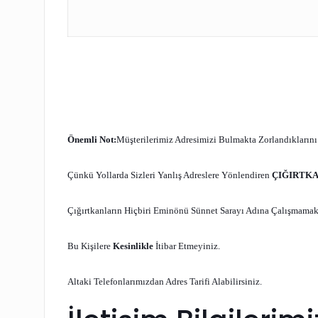
Önemli Not:
Müşterilerimiz Adresimizi Bulmakta Zorlandıklarını
Çünkü Yollarda Sizleri Yanlış Adreslere Yönlendiren
ÇIĞIRTK
Çığırtkanların Hiçbiri Eminönü Sünnet Sarayı Adına Çalışmamakt
Bu Kişilere
Kesinlikle
İtibar Etmeyiniz.
Altaki Telefonlarımızdan Adres Tarifi Alabilirsiniz.