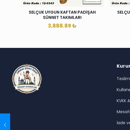
SELÇUK UYGUN KAFTAN PADİŞAH
SELÇU
SÜNNET TAKIMLARI
3,888.89
₺
Kuru
Teslim
Kullanı
KVKK A
Mesafe
İade ve