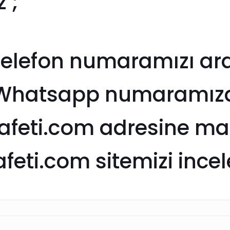
z ;
Telefon numaramızı aray
 Whatsapp numaramıza y
feti.com adresine mail 
ti.com sitemizi inceley