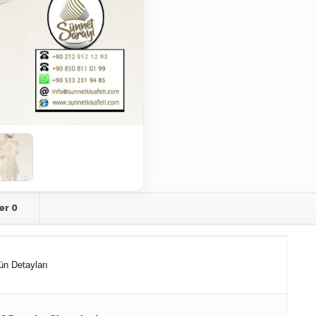
er
0
ün Detayları