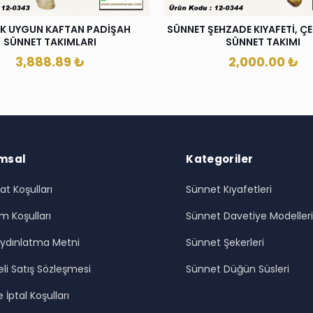
K UYGUN KAFTAN PADİŞAH
SÜNNET ŞEHZADE KIYAFETİ, ÇEL
SÜNNET TAKIMLARI
SÜNNET TAKIMI
3,888.89
₺
2,000.00
₺
msal
Kategoriler
at Koşulları
Sünnet Kıyafetleri
m Koşulları
Sünnet Davetiye Modeller
ydınlatma Metni
Sünnet Şekerleri
li Satış Sözleşmesi
Sünnet Düğün Süsleri
 İptal Koşulları