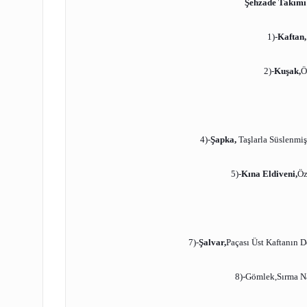
Şehzade Takımı
1)-
Kaftan
2)-
Kuşak
,
Ö
4)-
Şapka
,
Taşlarla Süslenmi
5)-
Kına Eldiveni
,
Öz
7)-
Şalvar
,
Paçası Üst Kaftanın 
8)-
Gömlek,Sırma Na