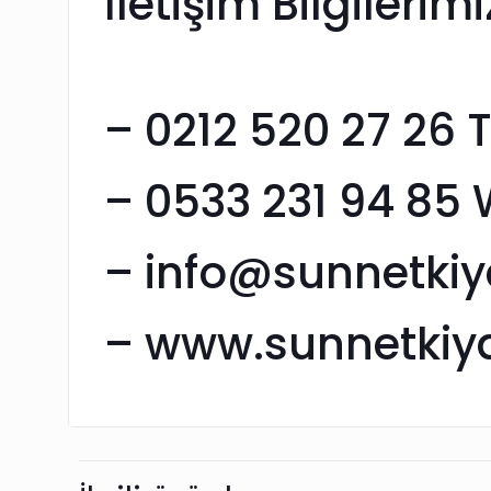
İletişim Bilgilerimi
– 0212 520 27 26 
– 0533 231 94 85
– info@sunnetkiya
– www.sunnetkiyafe