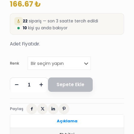
166.67
₺
22
sipariş — son 3 saatte tercih edildi
10
kişi şu anda bakıyor
Adet Fiyatıdır.
Renk
HALAY
Sepete Ekle
MENDİLİ
PUL
İŞLEMELİ
adet
Paylaş
Açıklama