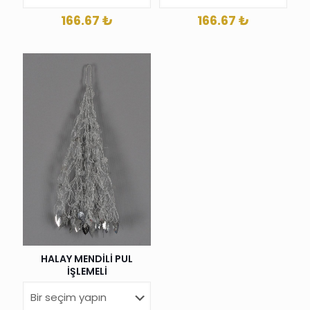
166.67
₺
166.67
₺
HALAY MENDİLİ PUL
İŞLEMELİ