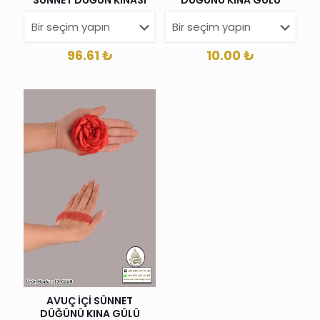
10.00
₺
96.61
₺
AVUÇ İÇİ SÜNNET
DÜĞÜNÜ KINA GÜLÜ