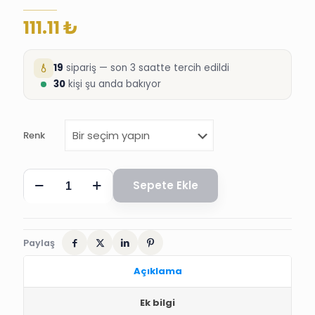
111.11
₺
19
sipariş — son 3 saatte tercih edildi
30
kişi şu anda bakıyor
Renk
10
Sepete Ekle
ADET
HALAY
MENDİLİ
SÜNNET
DÜĞÜN
Paylaş
KINA
SÜSÜ
Açıklama
adet
Ek bilgi