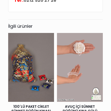
Tel :
0212 520 27 26
İlgili ürünler
AVUÇ İÇİ SÜNNET
100´LÜ PAKET CİKLET
DÜĞÜNÜ KINA GÜLÜ
SÜNNET DÜĞÜN KINASI