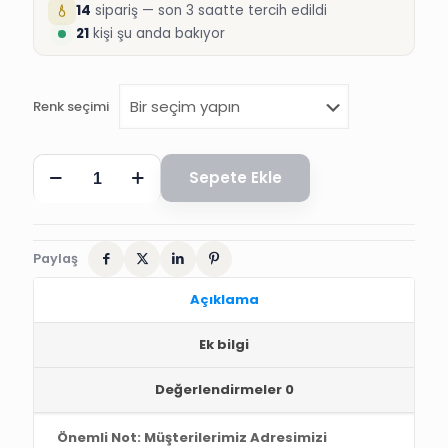
14
sipariş — son 3 saatte tercih edildi
21
kişi şu anda bakıyor
Renk seçimi
HARUN
Sepete Ekle
DESENLİ
İNCİLİ
KILIÇ
adet
Paylaş
Açıklama
Ek bilgi
Değerlendirmeler
0
Önemli Not: Müşterilerimiz Adresimizi