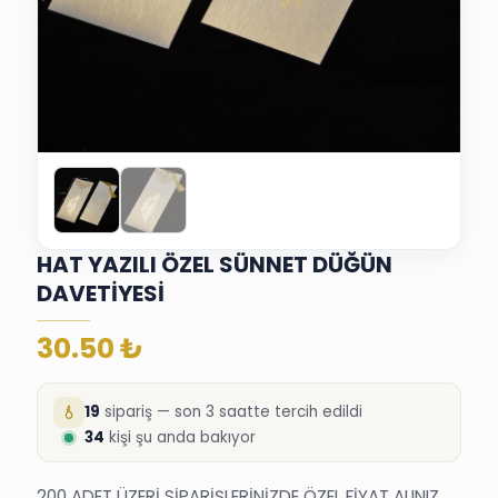
HAT YAZILI ÖZEL SÜNNET DÜĞÜN
DAVETİYESİ
30.50
₺
19
sipariş — son 3 saatte tercih edildi
35
kişi şu anda bakıyor
200 ADET ÜZERİ SİPARİŞLERİNİZDE ÖZEL FİYAT ALINIZ.