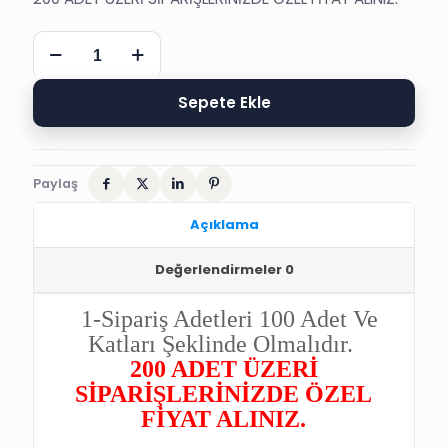
HAT
YAZILI
ÖZEL
SÜNNET
Sepete Ekle
DÜĞÜN
DAVETİYESİ
adet
Paylaş
Açıklama
Değerlendirmeler
0
1-Sipariş Adetleri 100 Adet Ve
Katları Şeklinde Olmalıdır.
200 ADET ÜZERİ
SİPARİŞLERİNİZDE ÖZEL
FİYAT ALINIZ.