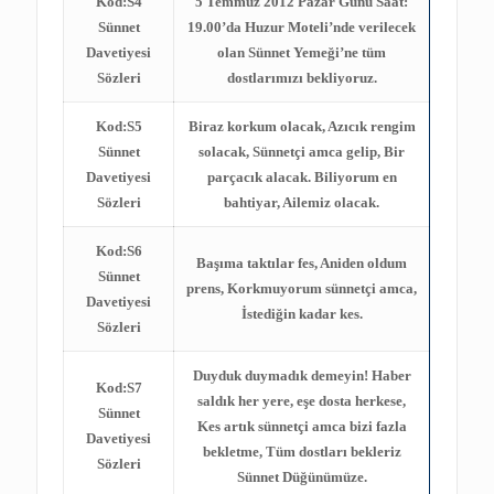
Kod:S4
5 Temmuz 2012 Pazar Günü Saat:
Sünnet
19.00’da Huzur Moteli’nde verilecek
Davetiyesi
olan Sünnet Yemeği’ne tüm
Sözleri
dostlarımızı bekliyoruz.
Kod:S5
Biraz korkum olacak, Azıcık rengim
Sünnet
solacak, Sünnetçi amca gelip, Bir
Davetiyesi
parçacık alacak. Biliyorum en
Sözleri
bahtiyar, Ailemiz olacak.
Kod:S6
Başıma taktılar fes, Aniden oldum
Sünnet
prens, Korkmuyorum sünnetçi amca,
Davetiyesi
İstediğin kadar kes.
Sözleri
Duyduk duymadık demeyin! Haber
Kod:S7
saldık her yere, eşe dosta herkese,
Sünnet
Kes artık sünnetçi amca bizi fazla
Davetiyesi
bekletme, Tüm dostları bekleriz
Sözleri
Sünnet Düğünümüze.