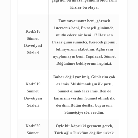
çağrıldı bu infaza. Şahidim oldu Tüm
Kızlar bu olaya.
Tanımıyorsanız beni, görmek
isterseniz beni, En neşeli günümde,
Kod:S18
mutlu edersiniz beni. 17 Haziran
Sünnet
Pazar günü sünnetçi, Kesecek pipimi,
Davetiyesi
bilmiyorum akibetimi. Ağlarsam
Sözleri
ayıplamayın beni, Yapılacak Sünnet
Düğünüme bekliyorum hepinizi.
Bahar değil yaz imiş, Günlerim çok
Kod:S19
az imiş. Müslümanlığın ilk şartı,
Sünnet
Sünnet olmak farz imiş. Ben de
Davetiyesi
kararımı verdim, Sünnet olmak ilk
Sözleri
derdim. Bütün dostlar buyursun.
Sünnetçiye söz verdim.
Kod:S20
Öyle bir köprü ki geçmem gerek,
Sünnet
Türk oğlu Türk’üm değilim ürkek.