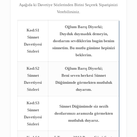
Aşağıda ki Davetiye Sözlerinden Birini Seçerek Siparişinizi
Verebilirsiniz.
Oğlum Barış Diyorki;
Kod:S1
Duyduk duymadık demeyin,
Sünnet
dostlarım sevdiklerim bugün benim
Davetiyesi
sünnetim. Bu mutlu günüme hepinizi
Sözleri
beklerim.
Kod:S2
Oğlum Barış Diyorki;
Sünnet
Beni seven herkesi Sünnet
Davetiyesi
Düğünümde görmekten mutluluk
Sözleri
duyarım.
Kod:S3
Sünnet Düğünümde siz nezih
Sünnet
dostlarımızı aramızda görmekten
Davetiyesi
mutluluk duyarız.
Sözleri