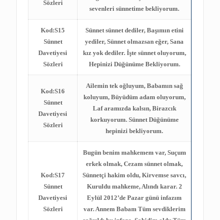
Sözleri
sevenleri sünnetime bekliyorum.
Kod:S15
Sünnet sünnet dediler, Başımın etini
Sünnet
yediler, Sünnet olmazsan eğer, Sana
Davetiyesi
kız yok dediler. İşte sünnet oluyorum,
Sözleri
Hepinizi Düğünüme Bekliyorum.
Ailemin tek oğluyum, Babamın sağ
Kod:S16
koluyum, Büyüdüm adam oluyorum,
Sünnet
Laf aramızda kalsın, Birazcık
Davetiyesi
korkuyorum. Sünnet Düğünüme
Sözleri
hepinizi bekliyorum.
Bugün benim mahkemem var, Suçum
erkek olmak, Cezam sünnet olmak,
Kod:S17
Sünnetçi hakim oldu, Kirvemse savcı,
Sünnet
Kuruldu mahkeme, Alındı karar. 2
Davetiyesi
Eylül 2012’de Pazar günü infazım
Sözleri
var. Annem Babam Tüm sevdiklerim