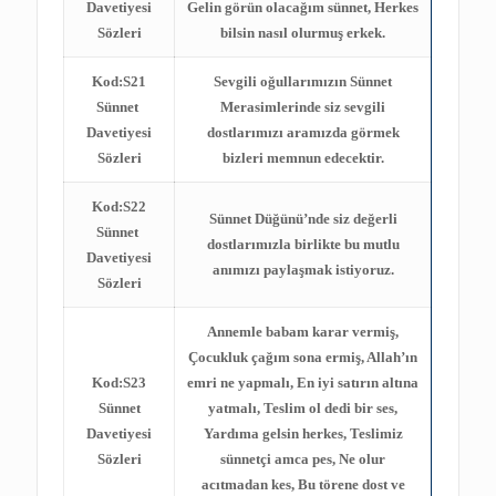
Davetiyesi
Gelin görün olacağım sünnet, Herkes
Sözleri
bilsin nasıl olurmuş erkek.
Kod:S21
Sevgili oğullarımızın Sünnet
Sünnet
Merasimlerinde siz sevgili
Davetiyesi
dostlarımızı aramızda görmek
Sözleri
bizleri memnun edecektir.
Kod:S22
Sünnet Düğünü’nde siz değerli
Sünnet
dostlarımızla birlikte bu mutlu
Davetiyesi
anımızı paylaşmak istiyoruz.
Sözleri
Annemle babam karar vermiş,
Çocukluk çağım sona ermiş, Allah’ın
Kod:S23
emri ne yapmalı, En iyi satırın altına
Sünnet
yatmalı, Teslim ol dedi bir ses,
Davetiyesi
Yardıma gelsin herkes, Teslimiz
Sözleri
sünnetçi amca pes, Ne olur
acıtmadan kes, Bu törene dost ve