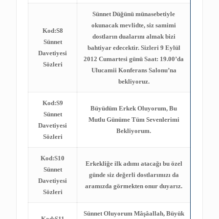
Sünnet Düğünü münasebetiyle
okunacak mevlidte, siz samimi
Kod:S8
dostların dualarını almak bizi
Sünnet
bahtiyar edecektir. Sizleri 9 Eylül
Davetiyesi
2012 Cumartesi günü Saat: 19.00’da
Sözleri
Ulucamii Konferans Salonu’na
bekliyoruz.
Kod:S9
Büyüdüm Erkek Oluyorum, Bu
Sünnet
Mutlu Günüme Tüm Sevenlerimi
Davetiyesi
Bekliyorum.
Sözleri
Kod:S10
Erkekliğe ilk adımı atacağı bu özel
Sünnet
günde siz değerli dostlarımızı
da
Davetiyesi
aramızda görmekten onur duyarız.
Sözleri
Sünnet Oluyorum Mâşâallah, Büyük
Kod:S11