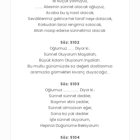
İki küçük yavruyuz,
…..….. Ailesinin sünnet olacak oğluyuz,
Acaba bu iş nasıl olacak,
Sevdiklerimiz gelince her taraf neşe dolacak,
Korkudan biraz rengimiz solacak,
Allah nasip ederse sünnetimiz olacak.
Söz: S102
Oğlumuz ………. Diyor ki ;
Sünnet Oluyorum Maşallah,
Büyük Adam Oluyorum İnşallah.
Bu mutlu günümüzde siz değerli dostlarımızı
aramızda görmekten kıvanç duyacağız.…
Söz: S103
Oğlumuz ……………………. Diyor ki ;
Sünnet sünnet dediler,
Başımın etini yediler,
Sünnet olmazsan eğer,
Sana kız yok dediler.
İşte sünnet oluyorum,
Hepinizi Düğünüme Bekliyorum.
Söz: S104