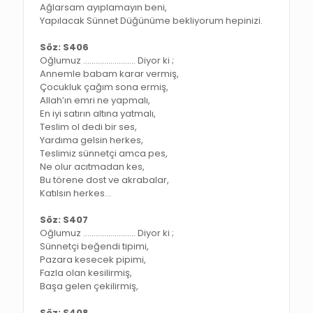
Ağlarsam ayıplamayın beni,
Yapılacak Sünnet Düğünüme bekliyorum hepinizi.
Söz: S406
Oğlumuz ……………………. Diyor ki ;
Annemle babam karar vermiş,
Çocukluk çağım sona ermiş,
Allah’ın emri ne yapmalı,
En iyi satırın altına yatmalı,
Teslim ol dedi bir ses,
Yardıma gelsin herkes,
Teslimiz sünnetçi amca pes,
Ne olur acıtmadan kes,
Bu törene dost ve akrabalar,
Katılsın herkes…
Söz: S407
Oğlumuz ……………………. Diyor ki ;
Sünnetçi beğendi tipimi,
Pazara kesecek pipimi,
Fazla olan kesilirmiş,
Başa gelen çekilirmiş,
Söz: S408