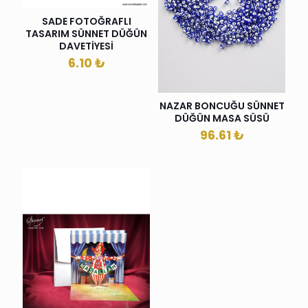
SADE FOTOĞRAFLI
TASARIM SÜNNET DÜĞÜN
DAVETİYESİ
6.10
₺
NAZAR BONCUĞU SÜNNET
DÜĞÜN MASA SÜSÜ
96.61
₺