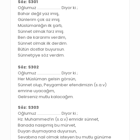
Söz: S301
Oğlumuz ……………………. Diyor ki ;
Bahar değil yaz imiş,
Günlerim çok az imiş.
Müslümanlığın ilk şartı,
Sünnet olmak farz imiş.
Ben de kararımı verdim,
Sünnet olmak ilk derdim.
Bütün dostlar buyursun.
Sünnetçiye söz verdim.
Söz: S302
Oğlumuz ……………………. Diyor ki ;
Her Müslüman gelsin görsün,
Sünnet olup, Peygamber efendimizin (s.a.v)
emrine uyacağım,
Gelirseniz mutlu kalacağım.
Söz: S303
Oğlumuz ……………………. Diyor ki ;
Hz. Muhammed’in (s.a.v) emridir sünnet,
Banada nasipmiş bu mürvet,
Duyan duymayana duyursun,
Sevabına nail olmak isteyen bu mutlu günüme