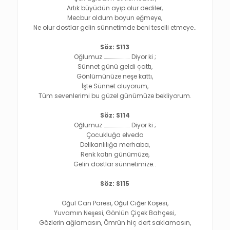
Artık büyüdün ayıp olur dediler,
Mecbur oldum boyun eğmeye,
Ne olur dostlar gelin sünnetimde beni teselli etmeye..
Söz: S113
Oğlumuz ……………………. Diyor ki ;
Sünnet günü geldi çattı,
Gönlümünüze neşe kattı,
İşte Sünnet oluyorum,
Tüm sevenlerimi bu güzel günümüze bekliyorum.
Söz: S114
Oğlumuz ……………………. Diyor ki ;
Çocukluğa elveda
Delikanlılığa merhaba,
Renk katın günümüze,
Gelin dostlar sünnetimize..
Söz: S115
Oğul Can Paresi, Oğul Ciğer Köşesi,
Yuvamın Neşesi, Gönlün Çiçek Bahçesi,
Gözlerin ağlamasın, Ömrün hiç dert saklamasın,