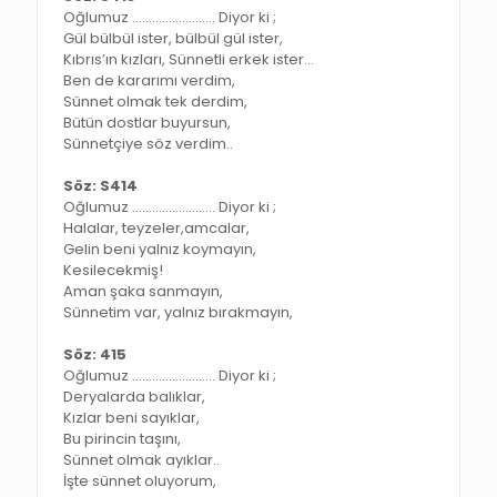
Oğlumuz ……………………. Diyor ki ;
Gül bülbül ister, bülbül gül ister,
Kıbrıs’ın kızları, Sünnetli erkek ister…
Ben de kararımı verdim,
Sünnet olmak tek derdim,
Bütün dostlar buyursun,
Sünnetçiye söz verdim..
Söz: S414
Oğlumuz ……………………. Diyor ki ;
Halalar, teyzeler,amcalar,
Gelin beni yalnız koymayın,
Kesilecekmiş!
Aman şaka sanmayın,
Sünnetim var, yalnız bırakmayın,
Söz: 415
Oğlumuz ……………………. Diyor ki ;
Deryalarda balıklar,
Kızlar beni sayıklar,
Bu pirincin taşını,
Sünnet olmak ayıklar..
İşte sünnet oluyorum,