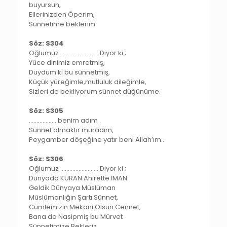
buyursun,
Ellerinizden Öperim,
Sünnetime beklerim.
Söz: S304
Oğlumuz ……………………. Diyor ki ;
Yüce dinimiz emretmiş,
Duydum ki bu sünnetmiş,
Küçük yüreğimle,mutluluk dileğimle,
Sizleri de bekliyorum sünnet düğünüme.
Söz: S305
……………… benim adım .
Sünnet olmaktır muradım,
Peygamber döşeğine yatır beni Allah’ım..
Söz: S306
Oğlumuz ……………………. Diyor ki ;
Dünyada KURAN Ahirette İMAN
Geldik Dünyaya Müslüman
Müslümanlığın Şartı Sünnet,
Cümlemizin Mekanı Olsun Cennet,
Bana da Nasipmiş bu Mürvet
Sünnetimize Bekleriz.