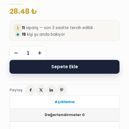
28.48
₺
11
sipariş — son 3 saatte tercih edildi
15
kişi şu anda bakıyor
HAT
YAZILI
ÖZEL
SÜNNET
Sepete Ekle
DÜĞÜN
DAVETİYESİ
adet
Paylaş
Açıklama
Değerlendirmeler
0