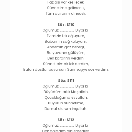
Fazlası var kesilecek,
Sünnetime gelirseniz,
Tüm acılarım dinecek.
Söz: S110
Oğlumuz ……………………. Diyor ki ;
Evimizin tek oğluyum,
Babamın sağ koluyum,
Annemin göz bebeği,
Bu yuvanın gülüyüm,
Ben kararımı verdim,
Sünnet olmak tek derdim,
Bütün dostlar buyursun, Sünnetçiye söz verdim.
Söz: S111
Oğlumuz ……………………. Diyor ki ;
Büyüdüm artık Maşallah,
Çocukluğuma eyvallah,
Buyurun sünnetime,
Damat olurum inşallah.
Söz: S112
Oğlumuz ……………………. Diyor ki ;
Çok ağladım dinlemediler,