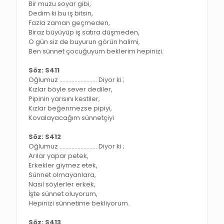
Bir muzu soyar gibi,
Dedim ki bu iş bitsin,
Fazla zaman geçmeden,
Biraz büyüyüp iş satıra düşmeden,
O gün siz de buyurun görün halimi,
Ben sünnet çocuğuyum beklerim hepinizi.
Söz: S411
Oğlumuz ……………………. Diyor ki ;
Kızlar böyle sever dediler,
Pipinin yarısını kestiler,
Kızlar beğenmezse pipiyi,
Kovalayacağım sünnetçiyi
Söz: S412
Oğlumuz ……………………. Diyor ki ;
Arılar yapar petek,
Erkekler giymez etek,
Sünnet olmayanlara,
Nasıl söylerler erkek,
İşte sünnet oluyorum,
Hepinizi sünnetime bekliyorum.
Söz: S413