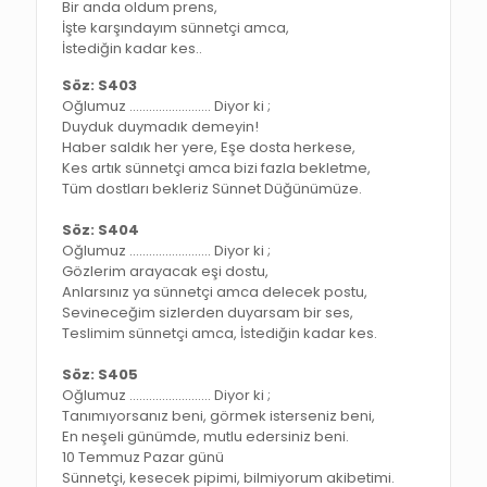
Bir anda oldum prens,
İşte karşındayım sünnetçi amca,
İstediğin kadar kes..
Söz: S403
Oğlumuz ……………………. Diyor ki ;
Duyduk duymadık demeyin!
Haber saldık her yere, Eşe dosta herkese,
Kes artık sünnetçi amca bizi fazla bekletme,
Tüm dostları bekleriz Sünnet Düğünümüze.
Söz: S404
Oğlumuz ……………………. Diyor ki ;
Gözlerim arayacak eşi dostu,
Anlarsınız ya sünnetçi amca delecek postu,
Sevineceğim sizlerden duyarsam bir ses,
Teslimim sünnetçi amca, İstediğin kadar kes.
Söz: S405
Oğlumuz ……………………. Diyor ki ;
Tanımıyorsanız beni, görmek isterseniz beni,
En neşeli günümde, mutlu edersiniz beni.
10 Temmuz Pazar günü
Sünnetçi, kesecek pipimi, bilmiyorum akibetimi.