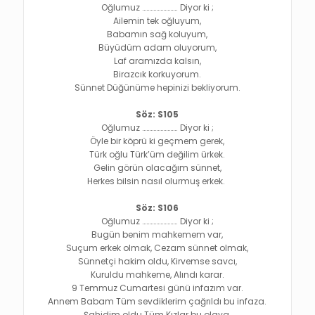
Oğlumuz ……………………. Diyor ki ;
Ailemin tek oğluyum,
Babamın sağ koluyum,
Büyüdüm adam oluyorum,
Laf aramızda kalsın,
Birazcık korkuyorum.
Sünnet Düğünüme hepinizi bekliyorum.
Söz: S105
Oğlumuz ……………………. Diyor ki ;
Öyle bir köprü ki geçmem gerek,
Türk oğlu Türk’üm değilim ürkek.
Gelin görün olacağım sünnet,
Herkes bilsin nasıl olurmuş erkek.
Söz: S106
Oğlumuz ……………………. Diyor ki ;
Bugün benim mahkemem var,
Suçum erkek olmak, Cezam sünnet olmak,
Sünnetçi hakim oldu, Kirvemse savcı,
Kuruldu mahkeme, Alındı karar.
9 Temmuz Cumartesi günü infazım var.
Annem Babam Tüm sevdiklerim çağrıldı bu infaza.
Şahidim oldu Tüm Kızlar bu olaya.