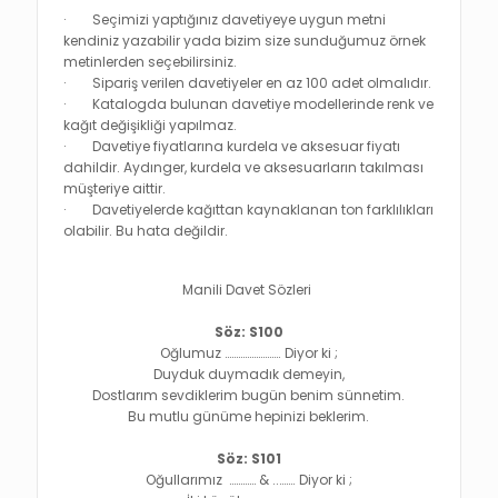
· Seçimizi yaptığınız davetiyeye uygun metni
kendiniz yazabilir yada bizim size sunduğumuz örnek
metinlerden seçebilirsiniz.
· Sipariş verilen davetiyeler en az 100 adet olmalıdır.
· Katalogda bulunan davetiye modellerinde renk ve
kağıt değişikliği yapılmaz.
· Davetiye fiyatlarına kurdela ve aksesuar fiyatı
dahildir. Aydınger, kurdela ve aksesuarların takılması
müşteriye aittir.
· Davetiyelerde kağıttan kaynaklanan ton farklılıkları
olabilir. Bu hata değildir.
Manili Davet Sözleri
Söz: S100
Oğlumuz ……………………. Diyor ki ;
Duyduk duymadık demeyin,
Dostlarım sevdiklerim bugün benim sünnetim.
Bu mutlu günüme hepinizi beklerim.
Söz: S101
Oğullarımız ………… & ..……. Diyor ki ;