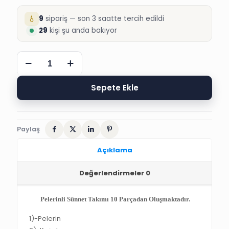
9
sipariş — son 3 saatte tercih edildi
29
kişi şu anda bakıyor
İSTANBUL
UYGUN
PRENS
PELERİN
Sepete Ekle
SÜNNET
KIYAFETİ
adet
Paylaş
Açıklama
Değerlendirmeler
0
Pelerinli Sünnet Takımı 10 Parçadan Oluşmaktadır.
1)-
Pelerin