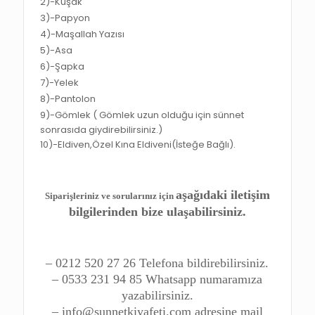
2)-
Kuşak
3)-
Papyon
4)-
Maşallah Yazısı
5)-
Asa
6)-
Şapka
7)-
Yelek
8)-
Pantolon
9)-
Gömlek ( Gömlek uzun olduğu için sünnet
sonrasıda giydirebilirsiniz.)
10)-
Eldiven,Özel Kına Eldiveni
(İsteğe Bağlı).
aşağıdaki iletişim
Siparişleriniz ve sorularınız için
bilgilerinden bize ulaşabilirsiniz.
– 0212 520 27 26 Telefona bildirebilirsiniz.
– 0533 231 94 85 Whatsapp numaramıza
yazabilirsiniz.
– info@sunnetkiyafeti.com adresine mail