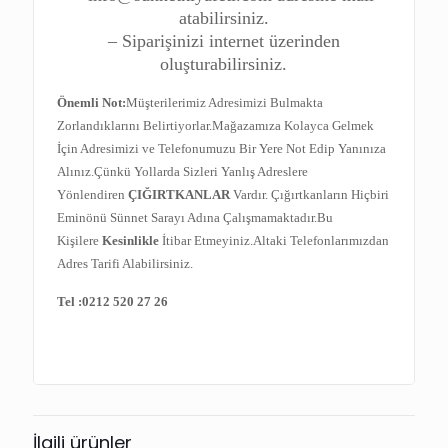
atabilirsiniz.
– Siparişinizi internet üzerinden
oluşturabilirsiniz.
Önemli Not:
Müşterilerimiz Adresimizi Bulmakta
Zorlandıklarını Belirtiyorlar.Mağazamıza Kolayca Gelmek
İçin Adresimizi ve Telefonumuzu Bir Yere Not Edip Yanınıza
Alınız.Çünkü Yollarda Sizleri Yanlış Adreslere
Yönlendiren
ÇIĞIRTKANLAR
Vardır. Çığırtkanların Hiçbiri
Eminönü Sünnet Sarayı Adına Çalışmamaktadır.Bu
Kişilere
Kesinlikle
İtibar Etmeyiniz.Altaki Telefonlarımızdan
Adres Tarifi Alabilirsiniz.
Tel :
0212 520 27 26
İlgili ürünler