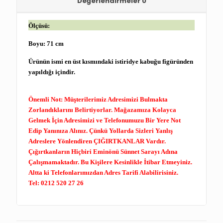
Değerlendirmeler
0
Ölçüsü:
Boyu: 71 cm
Ürünün ismi en üst kısmındaki istiridye kabuğu figüründen
yapıldığı içindir.
Önemli Not:
Müşterilerimiz Adresimizi Bulmakta
Zorlandıklarını Belirtiyorlar. Mağazamıza Kolayca
Gelmek İçin Adresimizi ve Telefonumuzu Bir Yere Not
Edip Yanınıza Alınız. Çünkü Yollarda Sizleri Yanlış
Adreslere Yönlendiren
ÇIĞIRTKANLAR
Vardır.
Çığırtkanların Hiçbiri Eminönü Sünnet Sarayı Adına
Çalışmamaktadır. Bu Kişilere
Kesinlikle
İtibar Etmeyiniz.
Altta ki Telefonlarımızdan Adres Tarifi Alabilirisiniz.
Tel:
0212 520 27 26