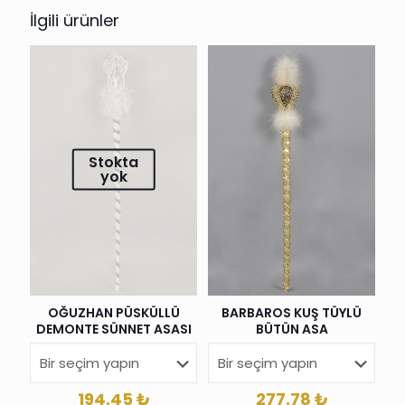
İlgili ürünler
Stokta
yok
OĞUZHAN PÜSKÜLLÜ
BARBAROS KUŞ TÜYLÜ
DEMONTE SÜNNET ASASI
BÜTÜN ASA
194.45
₺
277.78
₺