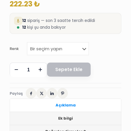
222.23
₺
12
sipariş — son 3 saatte tercih edildi
12
kişi şu anda bakıyor
Renk
İstiridye
Sepete Ekle
Asa
adet
Paylaş
Açıklama
Ek bilgi