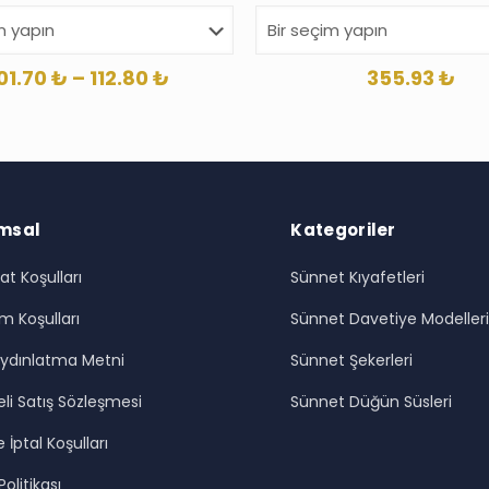
Fiyat
01.70
₺
–
112.80
₺
355.93
₺
aralığı:
101.70 ₺
-
112.80 ₺
msal
Kategoriler
at Koşulları
Sünnet Kıyafetleri
m Koşulları
Sünnet Davetiye Modeller
ydınlatma Metni
Sünnet Şekerleri
li Satış Sözleşmesi
Sünnet Düğün Süsleri
 İptal Koşulları
 Politikası