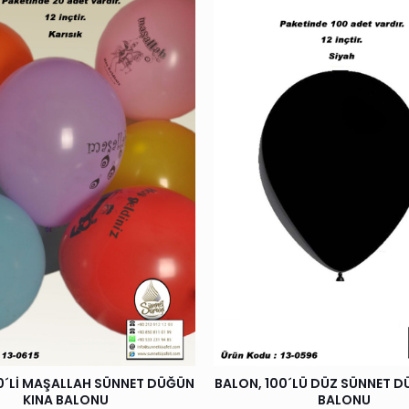
0´Lİ MAŞALLAH SÜNNET DÜĞÜN
BALON, 100´LÜ DÜZ SÜNNET D
KINA BALONU
BALONU