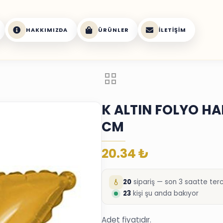
HAKKIMIZDA
ÜRÜNLER
İLETIŞIM
K ALTIN FOLYO HA
CM
20.34
₺
20
sipariş — son 3 saatte terci
23
kişi şu anda bakıyor
Adet fiyatıdır.