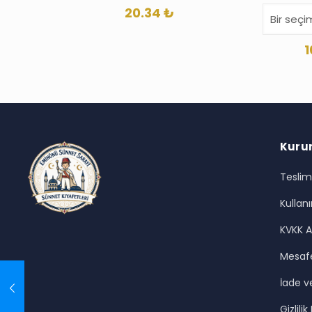
20.34
₺
1
Kuru
Teslim
Kullanı
KVKK A
Mesafe
İade ve
Gizlilik