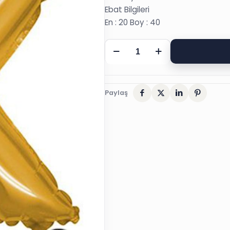
Ebat Bilgileri
En : 20 Boy : 40
K
ALTIN
FOLYO
HARF
Paylaş
BALON,
16
İNÇ,
20X40
CM
adet