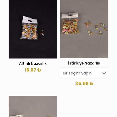
İstiridye Nazarlık
Altınlı Nazarlık
16.67
₺
35.59
₺