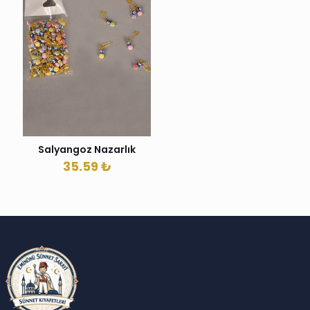
Salyangoz Nazarlık
35.59
₺