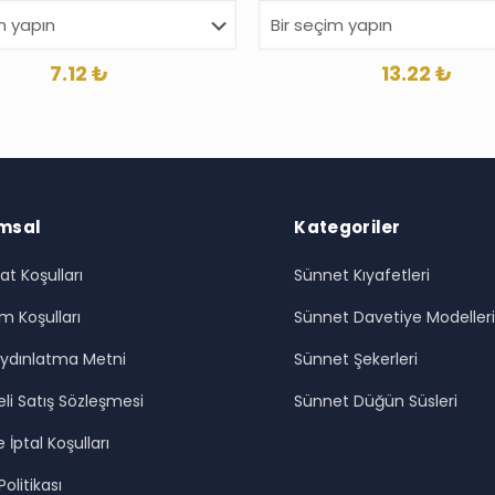
7.12
₺
13.22
₺
msal
Kategoriler
at Koşulları
Sünnet Kıyafetleri
m Koşulları
Sünnet Davetiye Modeller
ydınlatma Metni
Sünnet Şekerleri
li Satış Sözleşmesi
Sünnet Düğün Süsleri
 İptal Koşulları
 Politikası