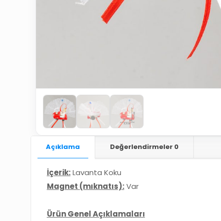
Açıklama
Değerlendirmeler
0
İçerik:
Lavanta Koku
Magnet (mıknatıs):
Var
Ürün Genel Açıklamaları