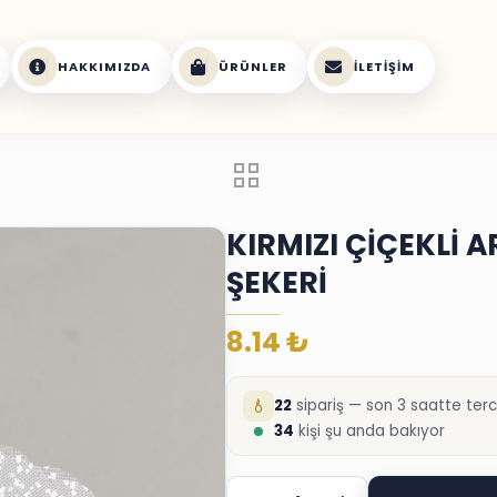
HAKKIMIZDA
ÜRÜNLER
İLETIŞIM
KIRMIZI ÇİÇEKLİ 
ŞEKERİ
8.14
₺
22
sipariş — son 3 saatte terci
34
kişi şu anda bakıyor
KIRMIZI