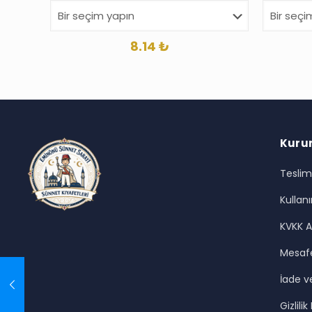
8.14
₺
Kuru
Teslim
Kullanı
KVKK A
Mesafe
İade ve
Gizlilik