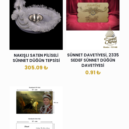
SÜNNET DAVETİYESİ, 2335
NAKIŞLI SATEN PİLİSELİ
SEDEF SÜNNET DÜĞÜN
SÜNNET DÜĞÜN TEPSİSİ
DAVETİYESİ
305.09
₺
0.91
₺