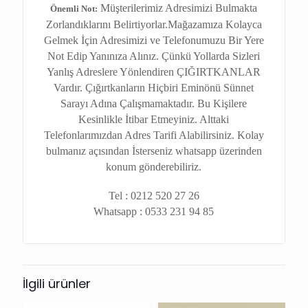
Müşterilerimiz Adresimizi Bulmakta
Önemli Not:
Zorlandıklarını Belirtiyorlar.Mağazamıza Kolayca
Gelmek İçin Adresimizi ve Telefonumuzu Bir Yere
Not Edip Yanınıza Alınız. Çünkü Yollarda Sizleri
Yanlış Adreslere Yönlendiren ÇIĞIRTKANLAR
Vardır. Çığırtkanların Hiçbiri Eminönü Sünnet
Sarayı Adına Çalışmamaktadır. Bu Kişilere
Kesinlikle İtibar Etmeyiniz. Alttaki
Telefonlarımızdan Adres Tarifi Alabilirsiniz. Kolay
bulmanız açısından İsterseniz whatsapp üzerinden
konum gönderebiliriz.
Tel : 0212 520 27 26
Whatsapp : 0533 231 94 85
İlgili ürünler