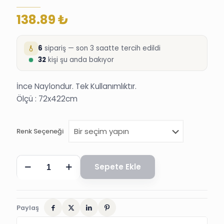
138.89
₺
6
sipariş — son 3 saatte tercih edildi
32
kişi şu anda bakıyor
İnce Naylondur. Tek Kullanımlıktır.
Ölçü : 72x422cm
Renk Seçeneği
KULLAN
Sepete Ekle
AT
MASA
KENARI
ETEĞİ,
FIRFIRLI,
Paylaş
PLASTİK,