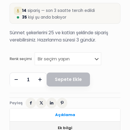
14
sipariş — son 3 saatte tercih edildi
35
kişi şu anda bakıyor
Sünnet şekerlerini 25 ve katları şeklinde sipariş
verebilirsiniz. Hazırlanma süresi 3 gündür.
Renk seçimi
BÜYÜK
Sepete Ekle
ALLAH
YAZILI
SÜNNET
NİKAH
BEBEK
Paylaş
DÜĞÜN
ŞEKERİ
Açıklama
adet
Ek bilgi