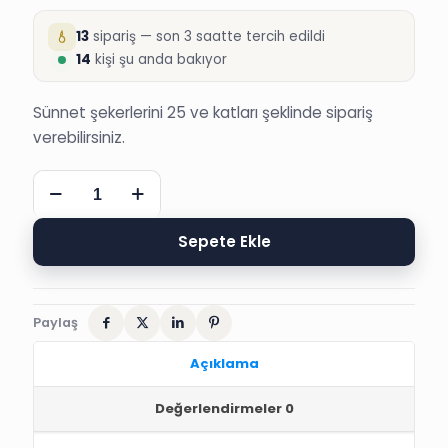
13
sipariş — son 3 saatte tercih edildi
14
kişi şu anda bakıyor
Sünnet şekerlerini 25 ve katları şeklinde sipariş
verebilirsiniz.
LALELİ
RESİMLİK
ÇERÇEVE
SÜNNET
Sepete Ekle
ŞEKERİ
adet
Paylaş
Açıklama
Değerlendirmeler
0