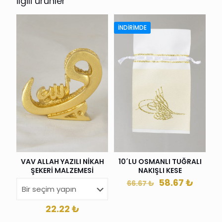
İlgili ürünler
İNDIRIMDE
VAV ALLAH YAZILI NİKAH
10´LU OSMANLI TUĞRALI
ŞEKERİ MALZEMESİ
NAKIŞLI KESE
Orijinal
Şu
58.67
₺
66.67
₺
fiyat:
andak
66.67 ₺.
fiyat:
22.22
₺
58.67 