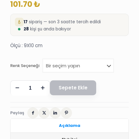
101.70
₺
17
sipariş — son 3 saatte tercih edildi
28
kişi şu anda bakıyor
Ölçü : 9X10 cm
Renk Seçeneği
LOKUMLUK,
Sepete Ekle
MİKA
KAPAK
9X10
cm
adet
Paylaş
Açıklama