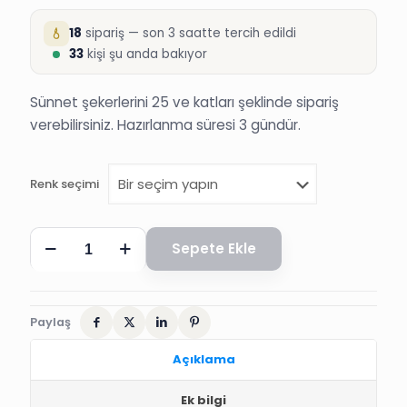
18
sipariş — son 3 saatte tercih edildi
33
kişi şu anda bakıyor
Sünnet şekerlerini 25 ve katları şeklinde sipariş
verebilirsiniz. Hazırlanma süresi 3 gündür.
Renk seçimi
KÜÇÜK
Sepete Ekle
GÜL
DESENLİ
ÇERÇEVE
SÜNNET
NİKAH
Paylaş
BEBEK
DÜĞÜN
Açıklama
ŞEKERİ
adet
Ek bilgi