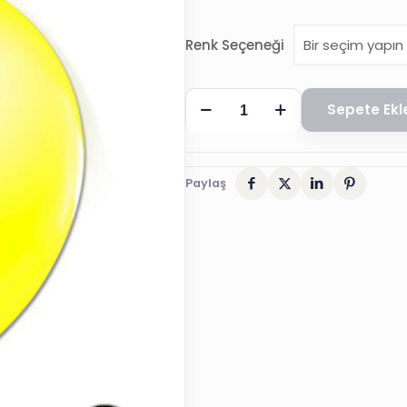
Renk Seçeneği
METALİK
Sepete Ekl
BALON,
12
inç
Paylaş
,
100
ADET
adet