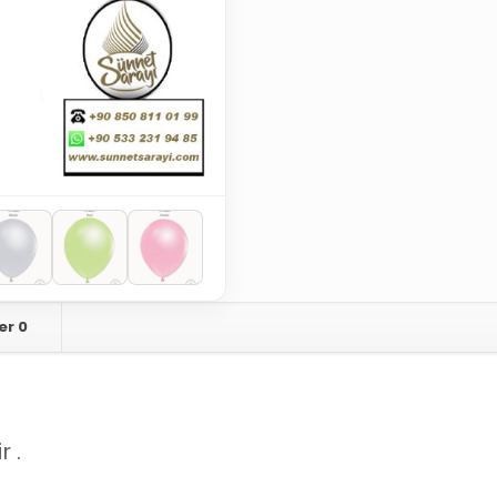
er
0
r .