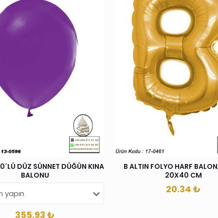
00´LÜ DÜZ SÜNNET DÜĞÜN KINA
B ALTIN FOLYO HARF BALON, 
BALONU
20X40 CM
20.34
₺
355.93
₺