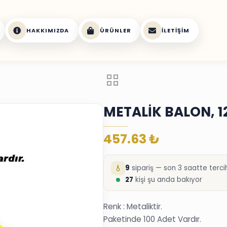
HAKKIMIZDA
ÜRÜNLER
İLETIŞIM
METALİK BALON, 12
457.63
₺
9
sipariş — son 3 saatte tercih
27
kişi şu anda bakıyor
Renk : Metaliktir.
Paketinde 100 Adet Vardır.