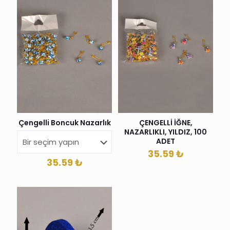
Çengelli Boncuk Nazarlık
ÇENGELLİ İĞNE,
NAZARLIKLI, YILDIZ, 100
ADET
35.59
₺
35.59
₺