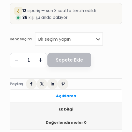
12
sipariş — son 3 saatte tercih edildi
36
kişi şu anda bakıyor
Renk seçimi
NAZAR
Sepete Ekle
BONCUKLU
SÜNNET
ANI
DEFTERİ
adet
Paylaş
Açıklama
Ek bilgi
Değerlendirmeler
0