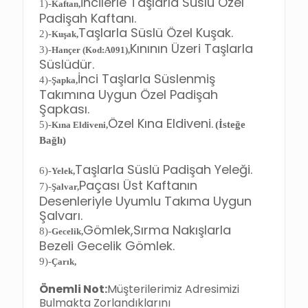
İncilerle Taşlarla Süslü Özel
1)-
Kaftan
,
Padişah Kaftanı.
Taşlarla Süslü Özel Kuşak.
2)-
Kuşak
,
Kınının Üzeri Taşlarla
3)-
Hançer (Kod:A091)
,
Süslüdür.
İnci Taşlarla Süslenmiş
4)-
Şapka
,
Takımına Uygun Özel Padişah
Şapkası.
Özel Kına Eldiveni.
5)-
(İsteğe
Kına Eldiveni
,
Bağlı)
Taşlarla Süslü Padişah Yeleği.
6)-
Yelek
,
Paçası Üst Kaftanın
7)-
Şalvar
,
Desenleriyle Uyumlu Takıma Uygun
Şalvarı.
Gömlek,Sırma Nakışlarla
8)-
Gecelik
,
Bezeli Gecelik Gömlek.
9)-
Çarık
,
Önemli Not:
Müşterilerimiz Adresimizi
Bulmakta Zorlandıklarını