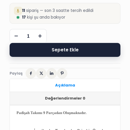
11
sipariş — son 3 saatte tercih edildi
17
kişi şu anda bakıyor
PARGALI
TAŞLI
KAFTAN
PADİŞAH
Sepete Ekle
SÜNNET
ELBİSELERİ
adet
Paylaş
Açıklama
Değerlendirmeler
0
Padişah Takımı 9 Parçadan Oluşmaktadır.