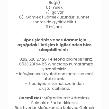
Bağlı)
6)-Yelek
7)-Şalvar
8)-Gömlek (Gömlek uzundur, sünnet
sonrasıda giydirilebilir.)
9)-Çarık
Siparişleriniz ve sorularınız için
aşağıdaki iletişim bilgilerinden bize
ulaşabilirsiniz.
– 0212 520 27 26 Telefona bildirebilirsiniz.
– 0533 231 94 85 Whatsapp numaramıza
yazabilirsiniz.
– info@sunnetkiyafeti.com adresine mail
atabilirsiniz.
– Siparişinizi internet üzerinden
oluşturabilirsiniz.
Önemli Not:
Müşterilerimiz Adresimizi
Bulmakta Zorlandıklarını
Belirtiyorlar.Mağazamıza Kolayca Gelmek