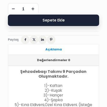
SADRAZAM
TAŞLI
KAFTAN
PADİŞAH
Sepete Ekle
SÜNNET
KIYAFETİ
adet
Paylaş
Açıklama
Değerlendirmeler
0
Şehzadebaşı Takımı 9 Parçadan
Oluşmaktadır.
1)-Kaftan
2)-Kuşak
3)-Hançer
4)-Şapka
5)-Kına Eldiveni,Özel Kına Eldiveni. (İsteğe