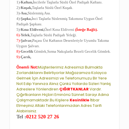
1)-
Kaftan,
İncilerle Taşlarla Süslü Özel Padişah Kaftanı.
2)-
Kuşak,
Taşlarla Süslü Özel Kuşak.
3)-
Asa,
Süslenmiş Asa.
4)-
Şapka,
İnci Taşlarla Süslenmiş Takımına Uygun Özel
Padişah Şapkası.
5)-
Kına Eldiveni,
Özel Kına Eldiveni
(İsteğe Bağlı).
6)-
Yelek,
Taşlarla Süslü Padişah Yeleği.
7)-
Şalvar,
Paçası Üst Kaftanın Desenleriyle Uyumlu Takıma
Uygun Şalvarı.
8)-
Gecelik
Gömlek,Sırma Nakışlarla Bezeli Gecelik Gömlek.
9)-
Çarık,
Müşterilerimiz Adresimizi Bulmakta
Önemli Not:
Zorlandıklarını Belirtiyorlar.Mağazamıza Kolayca
Gelmek İçin Adresimizi ve Telefonumuzu Bir Yere
Not Edip Yanınıza Alınız.Çünkü Yollarda Sizleri Yanlış
Adreslere Yönlendiren
ÇIĞIRTKANLAR
Vardır.
Çığırtkanların Hiçbiri Eminönü Sünnet Sarayı Adına
Çalışmamaktadır.Bu Kişilere
Kesinlikle
İtibar
Etmeyiniz.Altaki Telefonlarımızdan Adres Tarifi
Alabirisiniz.
Tel :
0212 520 27 26