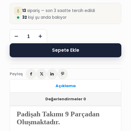
13
sipariş — son 3 saatte tercih edildi
32
kişi şu anda bakıyor
ŞANLI
APLİKELİ
KAFTAN
PADİŞAH
Sepete Ekle
SÜNNET
TAKIMI
adet
Paylaş
Açıklama
Değerlendirmeler
0
Padişah Takımı 9 Parçadan
Oluşmaktadır.