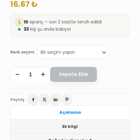
16.67
₺
10
sipariş — son 3 saatte tercih edildi
33
kişi şu anda bakıyor
Renk seçimi
SATEN
Sepete Ekle
DÜZ
AÇIK
ÇOCUK
KRAVAT
adet
Paylaş
Açıklama
Ek bilgi