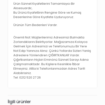
Ürün Sünnet Kıyafetlerini Tamamlayıcı Bir
Aksesuardır,
Bu Ürünü Kıyafettinin Rengine Göre ve Kumaş
Desenlerine Göre Kıyafete Uyduruyoruz.
Ürünün Tüm Bedenleri Vardır.
Önemli Not:
Müşterilerimiz Adresimizi Bulmakta
Zorlandıklarını Belirtiyorlar. Mağazamıza Kolayca
Gelmek İçin Adresimizi ve Telefonumuzu Bir Yere
Not Edip Yanınıza Alınız. Çünkü Yollarda Sizleri Yanlış
Adreslere Yönlendiren
ÇIĞIRTKANLAR
Vardır.
Çığırtkanların Hiçbiri Eminönü Sünnet Sarayı Adına
Çalışmamaktadır. Bu Kişilere
Kesinlikle
İtibar
Etmeyiniz. Altta ki Telefonlarımızdan Adres Tarifi
Alabilirisiniz.
Tel:
0212 520 27 26
İlgili ürünler