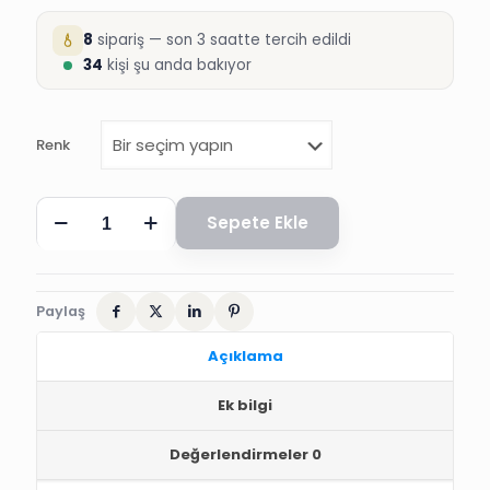
8
sipariş — son 3 saatte tercih edildi
34
kişi şu anda bakıyor
Renk
ŞEHZADE
Sepete Ekle
SÜNNET
ŞAPKASI,
DÜZ
PADİŞAH
SÜNNET
Paylaş
ŞAPKASI
adet
Açıklama
Ek bilgi
Değerlendirmeler
0