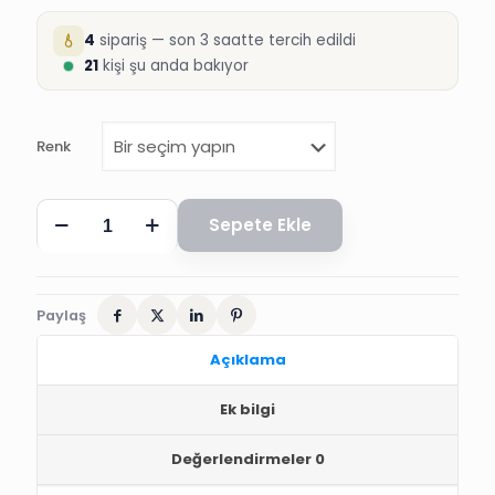
4
sipariş — son 3 saatte tercih edildi
21
kişi şu anda bakıyor
Renk
STRAFOR,
Sepete Ekle
NAZAR
BONCUĞU,
İPE
DİZİLİ,
SARKITMA,
Paylaş
7.5
cm,
Açıklama
6
Adet
Ek bilgi
adet
Değerlendirmeler
0