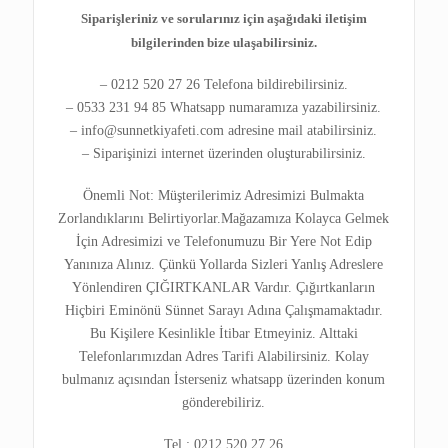
Siparişleriniz ve sorularınız için aşağıdaki iletişim
bilgilerinden bize ulaşabilirsiniz.
– 0212 520 27 26 Telefona bildirebilirsiniz.
– 0533 231 94 85 Whatsapp numaramıza yazabilirsiniz.
– info@sunnetkiyafeti.com adresine mail atabilirsiniz.
– Siparişinizi internet üzerinden oluşturabilirsiniz.
Önemli Not: Müşterilerimiz Adresimizi Bulmakta
Zorlandıklarını Belirtiyorlar.Mağazamıza Kolayca Gelmek
İçin Adresimizi ve Telefonumuzu Bir Yere Not Edip
Yanınıza Alınız. Çünkü Yollarda Sizleri Yanlış Adreslere
Yönlendiren ÇIĞIRTKANLAR Vardır. Çığırtkanların
Hiçbiri Eminönü Sünnet Sarayı Adına Çalışmamaktadır.
Bu Kişilere Kesinlikle İtibar Etmeyiniz. Alttaki
Telefonlarımızdan Adres Tarifi Alabilirsiniz. Kolay
bulmanız açısından İsterseniz whatsapp üzerinden konum
gönderebiliriz.
Tel : 0212 520 27 26