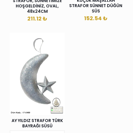
KÜÇÜK MAŞALLAH
STRAFOR, SÜNNETİMİZE
STRAFOR SÜNNET DÜĞÜN
HOŞGELDİNİZ, OVAL,
SÜS
48x24CM
152.54
₺
211.12
₺
AY YILDIZ STRAFOR TÜRK
BAYRAĞI SÜSÜ