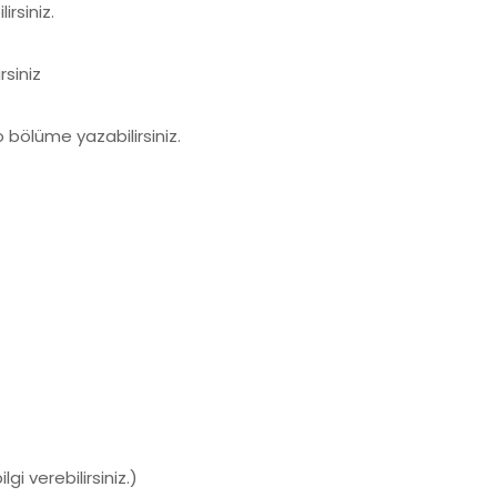
rsiniz.
siniz
 o bölüme yazabilirsiniz.
i verebilirsiniz.)