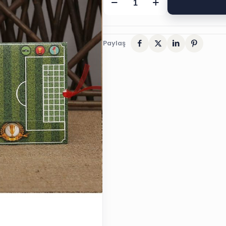
DAVETİYESİ,
4986
ARAS
Paylaş
SÜNNET
DÜĞÜN
DAVETİYESİ
adet