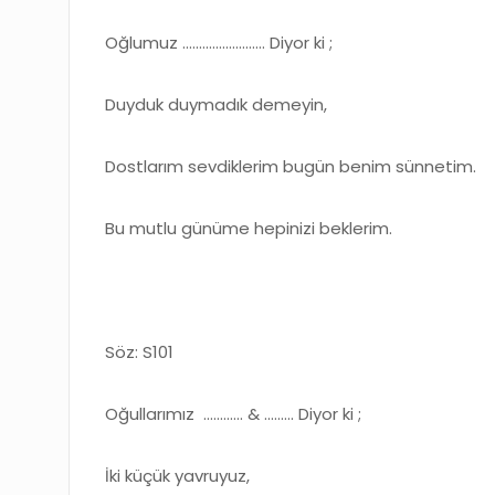
Oğlumuz ……………………. Diyor ki ;
Duyduk duymadık demeyin,
Dostlarım sevdiklerim bugün benim sünnetim.
Bu mutlu günüme hepinizi beklerim.
Söz: S101
Oğullarımız ………… & ..……. Diyor ki ;
İki küçük yavruyuz,