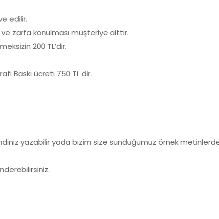
e edilir.
 ve zarfa konulması müşteriye aittir.
meksizin 200 TL’dir.
fi Baskı ücreti 750 TL dir.
diniz yazabilir yada bizim size sunduğumuz örnek metinlerden 
nderebilirsiniz.