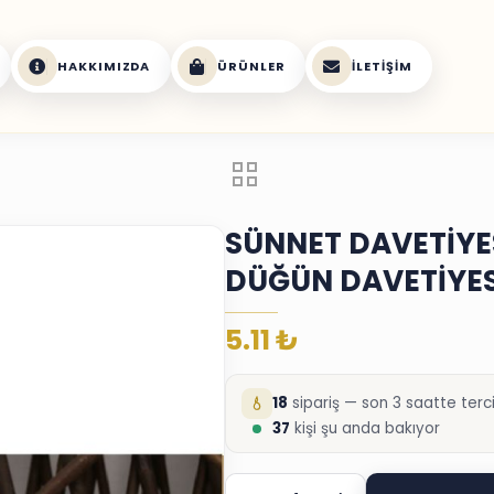
HAKKIMIZDA
ÜRÜNLER
İLETIŞIM
SÜNNET DAVETİYE
DÜĞÜN DAVETİYES
5.11
₺
18
sipariş — son 3 saatte terci
37
kişi şu anda bakıyor
SÜNNET