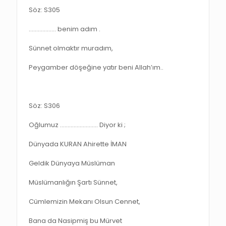
Söz: S305
……………… benim adım .
Sünnet olmaktır muradım,
Peygamber döşeğine yatır beni Allah’ım..
Söz: S306
Oğlumuz ……………………. Diyor ki ;
Dünyada KURAN Ahirette İMAN
Geldik Dünyaya Müslüman
Müslümanlığın Şartı Sünnet,
Cümlemizin Mekanı Olsun Cennet,
Bana da Nasipmiş bu Mürvet