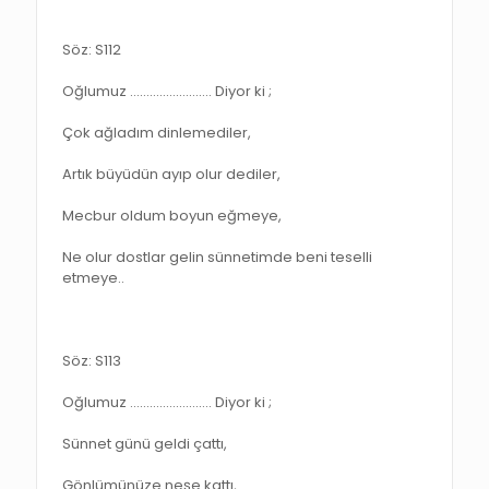
Söz: S112
Oğlumuz ……………………. Diyor ki ;
Çok ağladım dinlemediler,
Artık büyüdün ayıp olur dediler,
Mecbur oldum boyun eğmeye,
Ne olur dostlar gelin sünnetimde beni teselli
etmeye..
Söz: S113
Oğlumuz ……………………. Diyor ki ;
Sünnet günü geldi çattı,
Gönlümünüze neşe kattı,