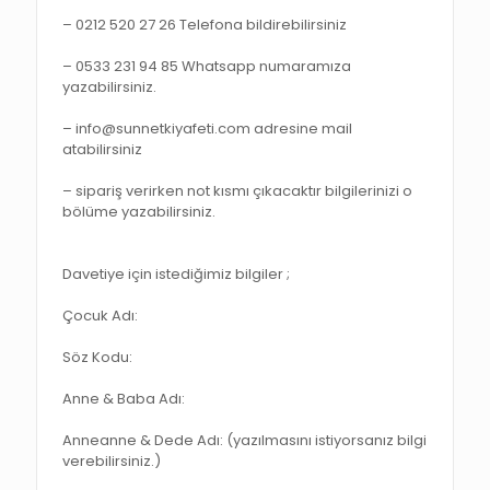
– 0212 520 27 26 Telefona bildirebilirsiniz
– 0533 231 94 85 Whatsapp numaramıza
yazabilirsiniz.
– info@sunnetkiyafeti.com adresine mail
atabilirsiniz
– sipariş verirken not kısmı çıkacaktır bilgilerinizi o
bölüme yazabilirsiniz.
Davetiye için istediğimiz bilgiler ;
Çocuk Adı:
Söz Kodu:
Anne & Baba Adı:
Anneanne & Dede Adı: (yazılmasını istiyorsanız bilgi
verebilirsiniz.)