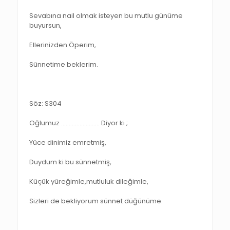
Sevabına nail olmak isteyen bu mutlu günüme
buyursun,
Ellerinizden Öperim,
Sünnetime beklerim.
Söz: S304
Oğlumuz ……………………. Diyor ki ;
Yüce dinimiz emretmiş,
Duydum ki bu sünnetmiş,
Küçük yüreğimle,mutluluk dileğimle,
Sizleri de bekliyorum sünnet düğünüme.