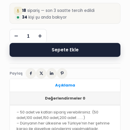
18
sipariş — son 3 saatte tercih edildi
34
kişi şu anda bakıyor
SÜNNET
DAVETİYESİ,
4992
ARAS
Sepete Ekle
SÜNNET
DÜĞÜN
DAVETİYESİ
adet
Paylaş
Açıklama
Değerlendirmeler
0
– 50 adet ve katları sipariş verebilirsiniz. (50
adet,100 adet,150 adet,200 adet …….)
– Dünyanın her ülkesine ve Türkiye’nin her şehrine
kargo ile davetiye gönderimi yapılmaktadır.