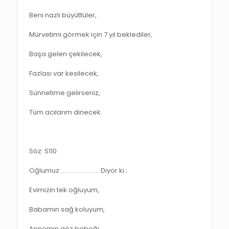
Beni nazlı büyüttüler,
Mürvetimi görmek için 7 yıl beklediler,
Başa gelen çekilecek,
Fazlası var kesilecek,
Sünnetime gelirseniz,
Tüm acılarım dinecek.
Söz: S110
Oğlumuz ……………………. Diyor ki ;
Evimizin tek oğluyum,
Babamın sağ koluyum,
Annemin göz bebeği,