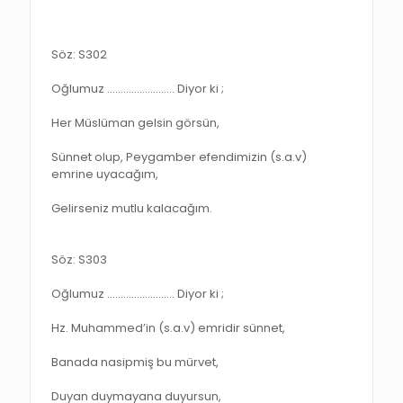
Söz: S302
Oğlumuz ……………………. Diyor ki ;
Her Müslüman gelsin görsün,
Sünnet olup, Peygamber efendimizin (s.a.v)
emrine uyacağım,
Gelirseniz mutlu kalacağım.
Söz: S303
Oğlumuz ……………………. Diyor ki ;
Hz. Muhammed’in (s.a.v) emridir sünnet,
Banada nasipmiş bu mürvet,
Duyan duymayana duyursun,