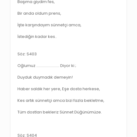
Başıma giydim fes,
Bir anda oldum prens,
İşte karşındayım sünnetçi amca,
İstediğin kadar kes..
Söz: S403
Oğlumuz ……………………. Diyor ki ;
Duyduk duymadık demeyin!
Haber saldık her yere, Eşe dosta herkese,
Kes artık sünnetçi amca bizi fazla bekletme,
Tüm dostları bekleriz Sünnet Düğünümüze.
Söz: S404