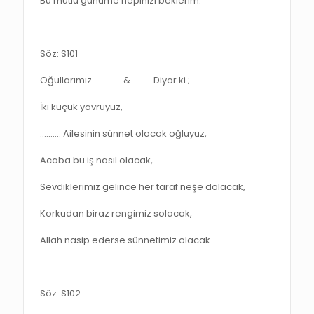
Bu mutlu günüme hepinizi beklerim.
Söz: S101
Oğullarımız ………… & ..……. Diyor ki ;
İki küçük yavruyuz,
…..….. Ailesinin sünnet olacak oğluyuz,
Acaba bu iş nasıl olacak,
Sevdiklerimiz gelince her taraf neşe dolacak,
Korkudan biraz rengimiz solacak,
Allah nasip ederse sünnetimiz olacak.
Söz: S102