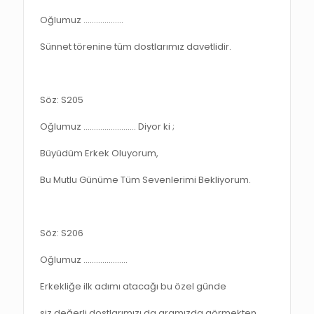
Oğlumuz ……………….
Sünnet törenine tüm dostlarımız davetlidir.
Söz: S205
Oğlumuz ……………………. Diyor ki ;
Büyüdüm Erkek Oluyorum,
Bu Mutlu Günüme Tüm Sevenlerimi Bekliyorum.
Söz: S206
Oğlumuz …………………
Erkekliğe ilk adımı atacağı bu özel günde
siz değerli dostlarımızı da aramızda görmekten