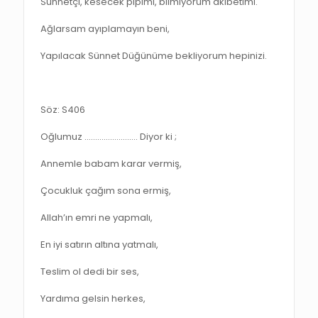
Sünnetçi, kesecek pipimi, bilmiyorum akibetimi.
Ağlarsam ayıplamayın beni,
Yapılacak Sünnet Düğünüme bekliyorum hepinizi.
Söz: S406
Oğlumuz ……………………. Diyor ki ;
Annemle babam karar vermiş,
Çocukluk çağım sona ermiş,
Allah’ın emri ne yapmalı,
En iyi satırın altına yatmalı,
Teslim ol dedi bir ses,
Yardıma gelsin herkes,