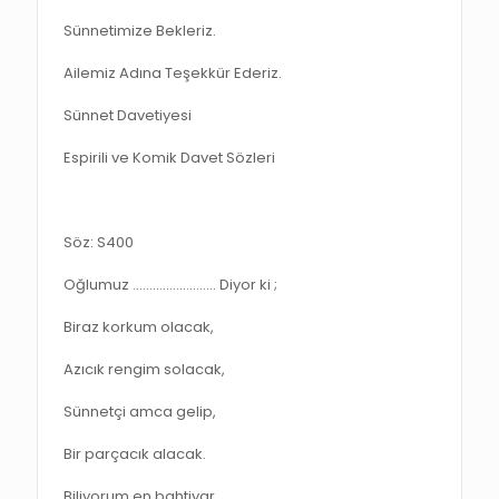
Sünnetimize Bekleriz.
Ailemiz Adına Teşekkür Ederiz.
Sünnet Davetiyesi
Espirili ve Komik Davet Sözleri
Söz: S400
Oğlumuz ……………………. Diyor ki ;
Biraz korkum olacak,
Azıcık rengim solacak,
Sünnetçi amca gelip,
Bir parçacık alacak.
Biliyorum en bahtiyar,