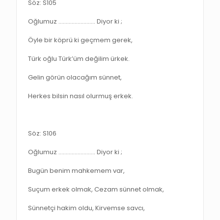
Söz: S105
Oğlumuz ……………………. Diyor ki ;
Öyle bir köprü ki geçmem gerek,
Türk oğlu Türk’üm değilim ürkek.
Gelin görün olacağım sünnet,
Herkes bilsin nasıl olurmuş erkek.
Söz: S106
Oğlumuz ……………………. Diyor ki ;
Bugün benim mahkemem var,
Suçum erkek olmak, Cezam sünnet olmak,
Sünnetçi hakim oldu, Kirvemse savcı,