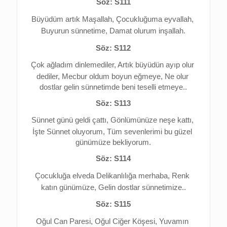
Söz: S111
Büyüdüm artık Maşallah, 
Çocukluğuma eyvallah, 
Buyurun sünnetime, 
Damat olurum inşallah.
Söz: S112
Çok ağladım dinlemediler, 
Artık büyüdün ayıp olur 
dediler, 
Mecbur oldum boyun eğmeye, 
Ne olur 
dostlar gelin sünnetimde beni teselli etmeye..
Söz: S113
Sünnet günü geldi çattı, 
Gönlümünüze neşe kattı, 
İşte Sünnet oluyorum, 
Tüm sevenlerimi bu güzel 
günümüze bekliyorum.
Söz: S114
Çocukluğa elveda 
Delikanlılığa merhaba, 
Renk 
katın günümüze, 
Gelin dostlar sünnetimize..
Söz: S115
Oğul Can Paresi, Oğul Ciğer Köşesi, 
Yuvamın 