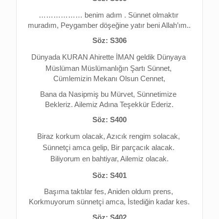
……………… benim adım . 
Sünnet olmaktır 
muradım, 
Peygamber döşeğine yatır beni Allah’ım..
Söz: S306
Dünyada KURAN Ahirette İMAN g
eldik Dünyaya 
Müslüman 
Müslümanlığın Şartı Sünnet, 
Cümlemizin Mekanı Olsun Cennet,
Bana da Nasipmiş bu Mürvet, 
Sünnetimize 
Bekleriz. 
Ailemiz Adına Teşekkür Ederiz.
Söz: S400
Biraz korkum olacak, 
Azıcık rengim solacak, 
Sünnetçi amca gelip, 
Bir parçacık alacak. 
Biliyorum en bahtiyar, 
Ailemiz olacak.
Söz: S401
Başıma taktılar fes, 
Aniden oldum prens, 
Korkmuyorum sünnetçi amca, 
İstediğin kadar kes.
Söz: S402