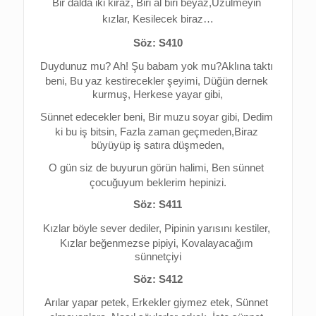
Bir dalda iki kiraz, 
Biri al biri beyaz,
Üzülmeyin 
kızlar, 
Kesilecek biraz…
Söz: S410
Duydunuz mu? 
Ah! Şu babam yok mu?
Aklına taktı 
beni, 
Bu yaz kestirecekler şeyimi, 
Düğün dernek 
kurmuş, 
Herkese yayar gibi,
Sünnet edecekler beni, 
Bir muzu soyar gibi, 
Dedim 
ki bu iş bitsin, 
Fazla zaman geçmeden,
Biraz 
büyüyüp iş satıra düşmeden,
O gün siz de buyurun görün halimi, 
Ben sünnet 
çocuğuyum beklerim hepinizi.
Söz: S411
Kızlar böyle sever dediler, 
Pipinin yarısını kestiler, 
Kızlar beğenmezse pipiyi, 
Kovalayacağım 
sünnetçiyi
Söz: S412
Arılar yapar petek, 
Erkekler giymez etek, 
Sünnet 