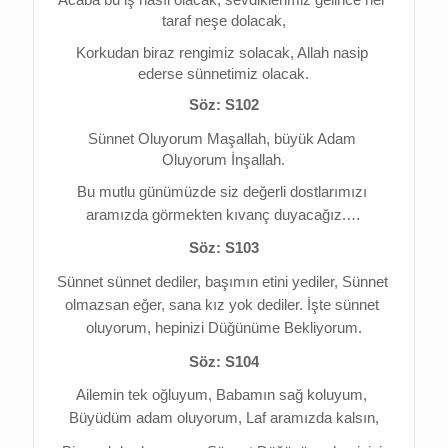
Acaba bu iş nasıl olacak, s
evdiklerimiz gelince her 
taraf neşe dolacak,
Korkudan biraz rengimiz solacak, 
Allah nasip 
ederse sünnetimiz olacak.
Söz: S102
Sünnet Oluyorum Maşallah, b
üyük Adam 
Oluyorum İnşallah.
Bu mutlu günümüzde siz değerli dostlarımızı 
aramızda görmekten kıvanç duyacağız.…
Söz: S103
Sünnet sünnet dediler, b
aşımın etini yediler, 
Sünnet 
olmazsan eğer, s
ana kız yok dediler. 
İşte sünnet 
oluyorum, h
epinizi Düğünüme Bekliyorum.
Söz: S104
Ailemin tek oğluyum, 
Babamın sağ koluyum, 
Büyüdüm adam oluyorum, 
Laf aramızda kalsın,