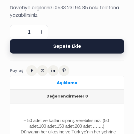
Davetiye bilgilerinizi 0533 231 94 85 nolu telefona
yazabilirsiniz.
SÜNNET
DAVETİYESİ,
6200
SEDEF
Sepete Ekle
SÜNNET
DÜĞÜN
DAVETİYESİ
adet
Paylaş
Açıklama
Değerlendirmeler
0
– 50 adet ve katları sipariş verebilirsiniz. (50 
adet,100 adet,150 adet,200 adet …….)
– Dünyanın her ülkesine ve Türkiye’nin her şehrine 