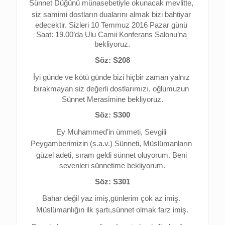
Sünnet Düğünü münasebetiyle okunacak mevlitte, 
s
iz samimi dostların dualarını almak bizi bahtiyar 
edecektir. 
Sizleri 10 Temmuz 2016 Pazar günü 
Saat: 19.00’da Ulu Camii Konferans Salonu’na 
bekliyoruz.
Söz: S208
İyi günde ve kötü günde bizi hiçbir zaman yalnız 
bırakmayan 
siz değerli dostlarımızı, 
oğlumuzun 
Sünnet Merasimine bekliyoruz.
Söz: S300
Ey Muhammed’in ümmeti, 
Sevgili 
Peygamberimizin (s.a.v.) Sünneti, 
Müslümanların 
güzel adeti, s
ıram geldi sünnet oluyorum. 
Beni 
sevenleri sünnetime bekliyorum.
Söz: S301
Bahar değil yaz imiş,g
ünlerim çok az imiş. 
Müslümanlığın ilk şartı,s
ünnet olmak farz imiş.