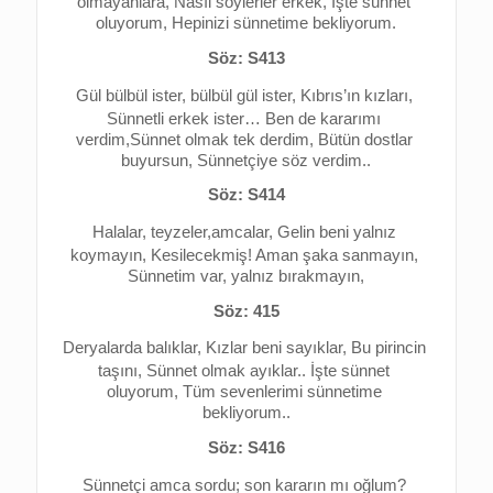
olmayanlara, 
Nasıl söylerler erkek, 
İşte sünnet 
oluyorum, 
Hepinizi sünnetime bekliyorum.
Söz: S413
Gül bülbül ister, bülbül gül ister, 
Kıbrıs’ın kızları, 
Sünnetli erkek ister… 
Ben de kararımı 
verdim,
Sünnet olmak tek derdim, 
Bütün dostlar 
buyursun, 
Sünnetçiye söz verdim..
Söz: S414
Halalar, teyzeler,amcalar, 
Gelin beni yalnız 
koymayın, 
Kesilecekmiş! 
Aman şaka sanmayın, 
Sünnetim var, yalnız bırakmayın,
Söz: 415
Deryalarda balıklar, 
Kızlar beni sayıklar, 
Bu pirincin 
taşını, 
Sünnet olmak ayıklar.. 
İşte sünnet 
oluyorum, 
Tüm sevenlerimi sünnetime 
bekliyorum..
Söz: S416
Sünnetçi amca sordu; son kararın mı oğlum? 