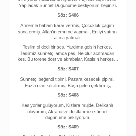
Yapılacak Sünnet Düğünüme bekliyorum hepinizi.
Söz: S406
Annemle babam karar vermiş, 
Çocukluk çağım 
sona ermiş, 
Allah’ın emri ne yapmalı, 
En iyi satırın 
altına yatmalı,
Teslim ol dedi bir ses, 
Yardıma gelsin herkes, 
Teslimiz sünnetçi amca pes, 
Ne olur acıtmadan 
kes, 
Bu törene dost ve akrabalar, 
Katılsın herkes…
Söz: S407
Sünnetçi beğendi tipimi, 
Pazara kesecek pipimi, 
Fazla olan kesilirmiş, 
Başa gelen çekilirmiş,
Söz: S408
Kesiyorlar gülüyorum, 
Kızlara müjde, 
Delikanlı 
oluyorum, 
Akraba ve dostlarımızı sünnet 
düğünüme bekliyorum.
Söz: S409