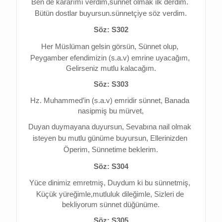
Ben de kararımı verdim,s
ünnet olmak ilk derdim. 
Bütün dostlar buyursun.s
ünnetçiye söz verdim.
Söz: S302
Her Müslüman gelsin görsün, 
Sünnet olup, 
Peygamber efendimizin (s.a.v) emrine uyacağım, 
Gelirseniz mutlu kalacağım.
Söz: S303
Hz. Muhammed’in (s.a.v) emridir sünnet, 
Banada 
nasipmiş bu mürvet,
Duyan duymayana duyursun, 
Sevabına nail olmak 
isteyen bu mutlu günüme buyursun, 
Ellerinizden 
Öperim, 
Sünnetime beklerim.
Söz: S304
Yüce dinimiz emretmiş, 
Duydum ki bu sünnetmiş, 
Küçük yüreğimle,mutluluk dileğimle, 
Sizleri de 
bekliyorum sünnet düğünüme.
Söz: S305