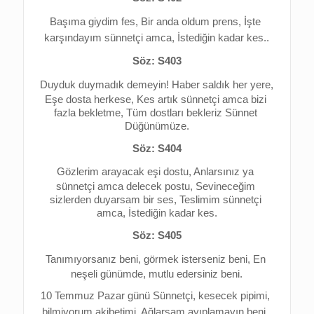
Başıma giydim fes, 
Bir anda oldum prens, 
İşte 
karşındayım sünnetçi amca, 
İstediğin kadar kes..
Söz: S403
Duyduk duymadık demeyin! 
Haber saldık her yere, 
Eşe dosta herkese, 
Kes artık sünnetçi amca bizi 
fazla bekletme, 
Tüm dostları bekleriz Sünnet 
Düğünümüze.
Söz: S404
Gözlerim arayacak eşi dostu, 
Anlarsınız ya 
sünnetçi amca delecek postu, 
Sevineceğim 
sizlerden duyarsam bir ses, 
Teslimim sünnetçi 
amca, İstediğin kadar kes.
Söz: S405
Tanımıyorsanız beni, görmek isterseniz beni, 
En 
neşeli günümde, mutlu edersiniz beni.
10 Temmuz Pazar günü 
Sünnetçi, kesecek pipimi, 
bilmiyorum akibetimi. 
Ağlarsam ayıplamayın beni, 