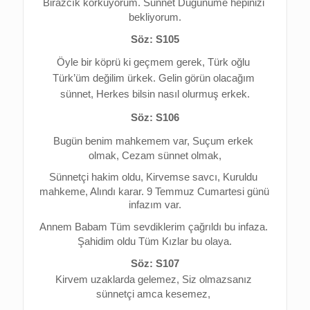
Birazcık korkuyorum. 
Sünnet Düğünüme hepinizi 
bekliyorum.
Söz: S105
Öyle bir köprü ki geçmem gerek, 
Türk oğlu 
Türk’üm değilim ürkek. 
Gelin görün olacağım 
sünnet, 
Herkes bilsin nasıl olurmuş erkek.
Söz: S106
Bugün benim mahkemem var, 
Suçum erkek 
olmak, Cezam sünnet olmak,
Sünnetçi hakim oldu, Kirvemse savcı, 
Kuruldu 
mahkeme, Alındı karar. 
9 Temmuz Cumartesi günü 
infazım var.
Annem Babam Tüm sevdiklerim çağrıldı bu infaza. 
Şahidim oldu Tüm Kızlar bu olaya.
Söz: S107
Kirvem uzaklarda gelemez, 
Siz olmazsanız 
sünnetçi amca kesemez, 