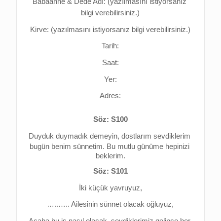
Babaanne & Dede Adı: (yazılmasını istiyorsanız 
bilgi verebilirsiniz.)
Kirve: (yazılmasını istiyorsanız bilgi verebilirsiniz.)
Tarih:
Saat:
Yer:
Adres:
Söz: S100
Duyduk duymadık demeyin, d
ostlarım sevdiklerim 
bugün benim sünnetim. 
Bu mutlu günüme hepinizi 
beklerim.
Söz: S101
İki küçük yavruyuz,
…..….. Ailesinin sünnet olacak oğluyuz,