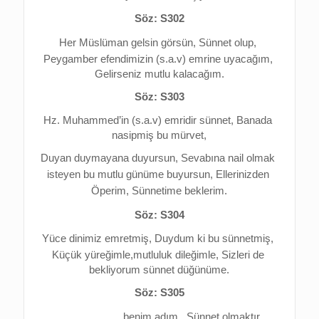
Söz: S302
Her Müslüman gelsin görsün, 
Sünnet olup, 
Peygamber efendimizin (s.a.v) emrine uyacağım, 
Gelirseniz mutlu kalacağım.
Söz: S303
Hz. Muhammed’in (s.a.v) emridir sünnet, 
Banada 
nasipmiş bu mürvet,
Duyan duymayana duyursun, 
Sevabına nail olmak 
isteyen bu mutlu günüme buyursun, 
Ellerinizden 
Öperim, 
Sünnetime beklerim.
Söz: S304
Yüce dinimiz emretmiş, 
Duydum ki bu sünnetmiş, 
Küçük yüreğimle,mutluluk dileğimle, 
Sizleri de 
bekliyorum sünnet düğünüme.
Söz: S305
……………… benim adım . 
Sünnet olmaktır 