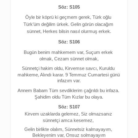
Söz: S105
Öyle bir köprü ki geçmem gerek, 
Türk oğlu 
Türk’üm değilim ürkek. 
Gelin görün olacağım 
sünnet, 
Herkes bilsin nasıl olurmuş erkek.
Söz: S106
Bugün benim mahkemem var, 
Suçum erkek 
olmak, Cezam sünnet olmak,
Sünnetçi hakim oldu, Kirvemse savcı, 
Kuruldu 
mahkeme, Alındı karar. 
9 Temmuz Cumartesi günü 
infazım var.
Annem Babam Tüm sevdiklerim çağrıldı bu infaza. 
Şahidim oldu Tüm Kızlar bu olaya.
Söz: S107
Kirvem uzaklarda gelemez, 
Siz olmazsanız 
sünnetçi amca kesemez, 
Gelin birlikte olalım, 
Sünnetsiz kalmayayım, 
Bekleyenim var, Onsuz solmayayım