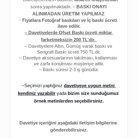
sonra yapılmaktadır. 
–
 BASKI ONAYI 
ALINMADAN ÜRETİM YAPILMAZ 
· Fiyatlara Fotoğraf baskıları ve İç baskı ücreti 
ilave edilir.
– Davetiyelerde Ofset Baskı ücreti miktar 
farketmeksizin 200 TL’dir. 
– Davetiyelere Altın, Gümüş varak baskı ve 
Serigrafi Baskı ücreti 750 TL dir.
– Davetiye aksesuarlarının takılması, katlanması 
ve zarfa konulması müşteriye aittir.
– Baskı süresi 2-3 iş günüdür.
–
Seçimizi yaptığınız 
davetiyeye uygun metni 
kendiniz yazabilir
 yada 
bizim size sunduğumuz 
örnek metinlerden seçebilirsiniz.
Davetiye içeriğini aşağıdaki iletişim bilgilerine 
gönderebilirsiniz.