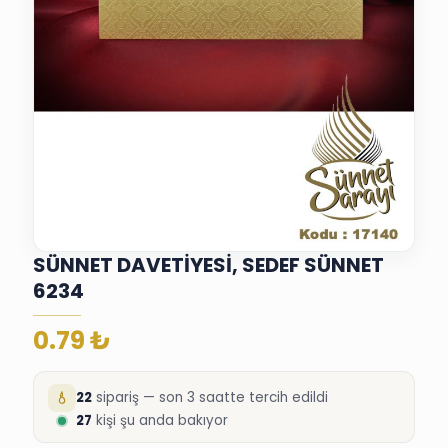
SÜNNET DAVETİYESİ, SEDEF SÜNNET
6234
0.79
₺
22
sipariş — son 3 saatte tercih edildi
27
kişi şu anda bakıyor