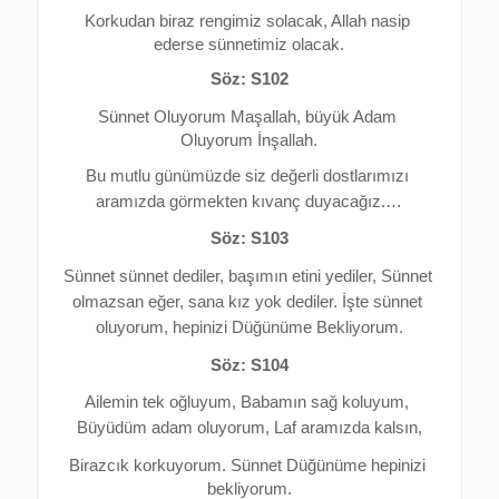
Korkudan biraz rengimiz solacak, 
Allah nasip 
ederse sünnetimiz olacak.
Söz: S102
Sünnet Oluyorum Maşallah, b
üyük Adam 
Oluyorum İnşallah.
Bu mutlu günümüzde siz değerli dostlarımızı 
aramızda görmekten kıvanç duyacağız.…
Söz: S103
Sünnet sünnet dediler, b
aşımın etini yediler, 
Sünnet 
olmazsan eğer, s
ana kız yok dediler. 
İşte sünnet 
oluyorum, h
epinizi Düğünüme Bekliyorum.
Söz: S104
Ailemin tek oğluyum, 
Babamın sağ koluyum, 
Büyüdüm adam oluyorum, 
Laf aramızda kalsın,
Birazcık korkuyorum. 
Sünnet Düğünüme hepinizi 
bekliyorum.