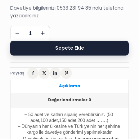
Davetiye bilgilerinizi 0533 231 94 85 nolu telefona
yazabilirsiniz
SÜNNET
DAVETİYESİ,
SEDEF
SÜNNET
Sepete Ekle
6234
adet
Paylaş
Açıklama
Değerlendirmeler
0
– 50 adet ve katları sipariş verebilirsiniz. (50 
adet,100 adet,150 adet,200 adet …….)
– Dünyanın her ülkesine ve Türkiye’nin her şehrine 
kargo ile davetiye gönderimi yapılmaktadır.
– Davetiyelerinizin baskısı, 
tasarım onayınızdan