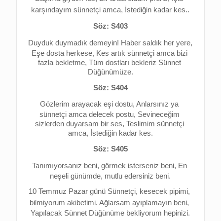
karşındayım sünnetçi amca, 
İstediğin kadar kes..
Söz: S403
Duyduk duymadık demeyin! 
Haber saldık her yere, 
Eşe dosta herkese, 
Kes artık sünnetçi amca bizi 
fazla bekletme, 
Tüm dostları bekleriz Sünnet 
Düğünümüze.
Söz: S404
Gözlerim arayacak eşi dostu, 
Anlarsınız ya 
sünnetçi amca delecek postu, 
Sevineceğim 
sizlerden duyarsam bir ses, 
Teslimim sünnetçi 
amca, İstediğin kadar kes.
Söz: S405
Tanımıyorsanız beni, görmek isterseniz beni, 
En 
neşeli günümde, mutlu edersiniz beni.
10 Temmuz Pazar günü 
Sünnetçi, kesecek pipimi, 
bilmiyorum akibetimi. 
Ağlarsam ayıplamayın beni, 
Yapılacak Sünnet Düğünüme bekliyorum hepinizi.