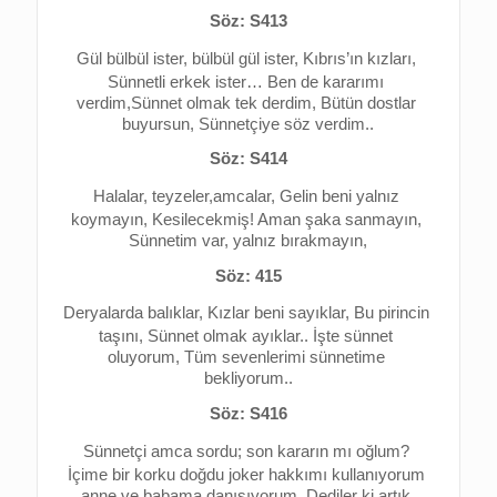
Söz: S413
Gül bülbül ister, bülbül gül ister, 
Kıbrıs’ın kızları, 
Sünnetli erkek ister… 
Ben de kararımı 
verdim,
Sünnet olmak tek derdim, 
Bütün dostlar 
buyursun, 
Sünnetçiye söz verdim..
Söz: S414
Halalar, teyzeler,amcalar, 
Gelin beni yalnız 
koymayın, 
Kesilecekmiş! 
Aman şaka sanmayın, 
Sünnetim var, yalnız bırakmayın,
Söz: 415
Deryalarda balıklar, 
Kızlar beni sayıklar, 
Bu pirincin 
taşını, 
Sünnet olmak ayıklar.. 
İşte sünnet 
oluyorum, 
Tüm sevenlerimi sünnetime 
bekliyorum..
Söz: S416
Sünnetçi amca sordu; son kararın mı oğlum? 
İçime bir korku doğdu joker hakkımı kullanıyorum 
anne ve babama danışıyorum, 
Dediler ki artık 