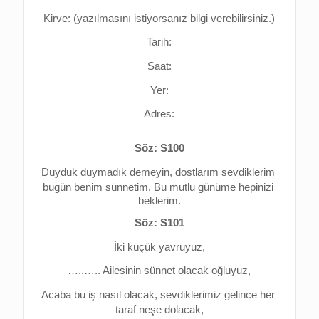
Kirve: (yazılmasını istiyorsanız bilgi verebilirsiniz.)
Tarih:
Saat:
Yer:
Adres:
Söz: S100
Duyduk duymadık demeyin, d
ostlarım sevdiklerim 
bugün benim sünnetim. 
Bu mutlu günüme hepinizi 
beklerim.
Söz: S101
İki küçük yavruyuz,
…..….. Ailesinin sünnet olacak oğluyuz,
Acaba bu iş nasıl olacak, s
evdiklerimiz gelince her 
taraf neşe dolacak,