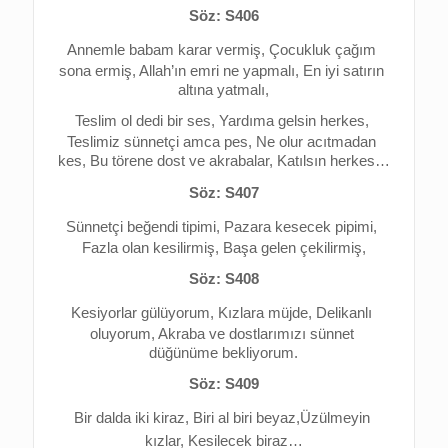
Söz: S406
Annemle babam karar vermiş, 
Çocukluk çağım 
sona ermiş, 
Allah’ın emri ne yapmalı, 
En iyi satırın 
altına yatmalı,
Teslim ol dedi bir ses, 
Yardıma gelsin herkes, 
Teslimiz sünnetçi amca pes, 
Ne olur acıtmadan 
kes, 
Bu törene dost ve akrabalar, 
Katılsın herkes…
Söz: S407
Sünnetçi beğendi tipimi, 
Pazara kesecek pipimi, 
Fazla olan kesilirmiş, 
Başa gelen çekilirmiş,
Söz: S408
Kesiyorlar gülüyorum, 
Kızlara müjde, 
Delikanlı 
oluyorum, 
Akraba ve dostlarımızı sünnet 
düğünüme bekliyorum.
Söz: S409
Bir dalda iki kiraz, 
Biri al biri beyaz,
Üzülmeyin 
kızlar, 
Kesilecek biraz…