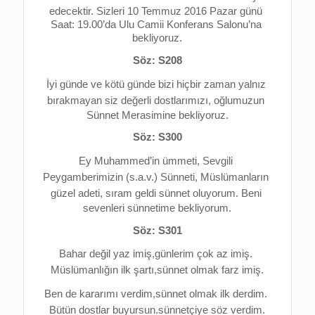
edecektir. 
Sizleri 10 Temmuz 2016 Pazar günü 
Saat: 19.00’da Ulu Camii Konferans Salonu’na 
bekliyoruz.
Söz: S208
İyi günde ve kötü günde bizi hiçbir zaman yalnız 
bırakmayan 
siz değerli dostlarımızı, 
oğlumuzun 
Sünnet Merasimine bekliyoruz.
Söz: S300
Ey Muhammed’in ümmeti, 
Sevgili 
Peygamberimizin (s.a.v.) Sünneti, 
Müslümanların 
güzel adeti, s
ıram geldi sünnet oluyorum. 
Beni 
sevenleri sünnetime bekliyorum.
Söz: S301
Bahar değil yaz imiş,g
ünlerim çok az imiş. 
Müslümanlığın ilk şartı,s
ünnet olmak farz imiş.
Ben de kararımı verdim,s
ünnet olmak ilk derdim. 
Bütün dostlar buyursun.s
ünnetçiye söz verdim.