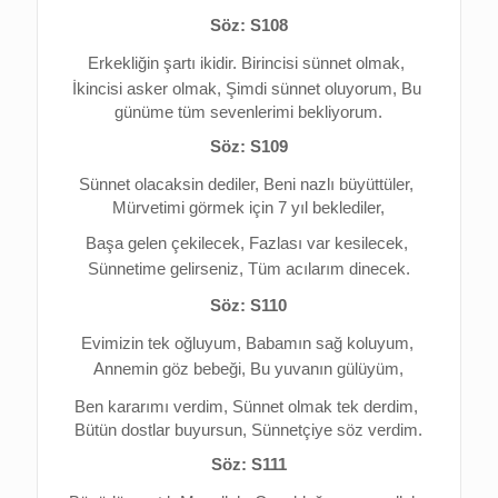
Söz: S108
Erkekliğin şartı ikidir. 
Birincisi sünnet olmak, 
İkincisi asker olmak, 
Şimdi sünnet oluyorum, 
Bu 
günüme tüm sevenlerimi bekliyorum.
Söz: S109
Sünnet olacaksin dediler, 
Beni nazlı büyüttüler, 
Mürvetimi görmek için 7 yıl beklediler,
Başa gelen çekilecek, 
Fazlası var kesilecek, 
Sünnetime gelirseniz, 
Tüm acılarım dinecek.
Söz: S110
Evimizin tek oğluyum, 
Babamın sağ koluyum, 
Annemin göz bebeği, 
Bu yuvanın gülüyüm,
Ben kararımı verdim, 
Sünnet olmak tek derdim, 
Bütün dostlar buyursun, Sünnetçiye söz verdim.
Söz: S111