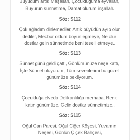
Büyüdüm artık Maşallah, 
Çocukluğuma eyvallah, 
Buyurun sünnetime, 
Damat olurum inşallah.
Söz: S112
Çok ağladım dinlemediler, 
Artık büyüdün ayıp olur 
dediler, 
Mecbur oldum boyun eğmeye, 
Ne olur 
dostlar gelin sünnetimde beni teselli etmeye..
Söz: S113
Sünnet günü geldi çattı, 
Gönlümünüze neşe kattı, 
İşte Sünnet oluyorum, 
Tüm sevenlerimi bu güzel 
günümüze bekliyorum.
Söz: S114
Çocukluğa elveda 
Delikanlılığa merhaba, 
Renk 
katın günümüze, 
Gelin dostlar sünnetimize..
Söz: S115
Oğul Can Paresi, Oğul Ciğer Köşesi, 
Yuvamın 
Neşesi, Gönlün Çiçek Bahçesi,