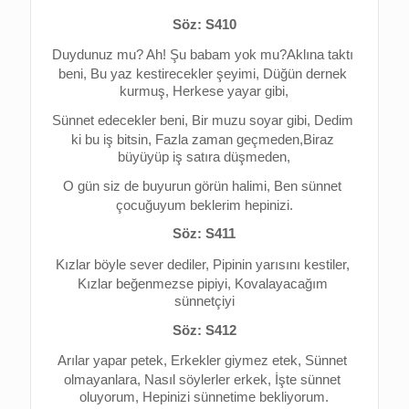
Söz: S410
Duydunuz mu? 
Ah! Şu babam yok mu?
Aklına taktı 
beni, 
Bu yaz kestirecekler şeyimi, 
Düğün dernek 
kurmuş, 
Herkese yayar gibi,
Sünnet edecekler beni, 
Bir muzu soyar gibi, 
Dedim 
ki bu iş bitsin, 
Fazla zaman geçmeden,
Biraz 
büyüyüp iş satıra düşmeden,
O gün siz de buyurun görün halimi, 
Ben sünnet 
çocuğuyum beklerim hepinizi.
Söz: S411
Kızlar böyle sever dediler, 
Pipinin yarısını kestiler, 
Kızlar beğenmezse pipiyi, 
Kovalayacağım 
sünnetçiyi
Söz: S412
Arılar yapar petek, 
Erkekler giymez etek, 
Sünnet 
olmayanlara, 
Nasıl söylerler erkek, 
İşte sünnet 
oluyorum, 
Hepinizi sünnetime bekliyorum.