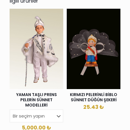
İlgili ürünler
YAMAN TAŞLI PRENS
KIRMIZI PELERİNLİ BİBLO
PELERİN SÜNNET
SÜNNET DÜĞÜN ŞEKERİ
MODELLERİ
25.43
₺
5,000.00
₺