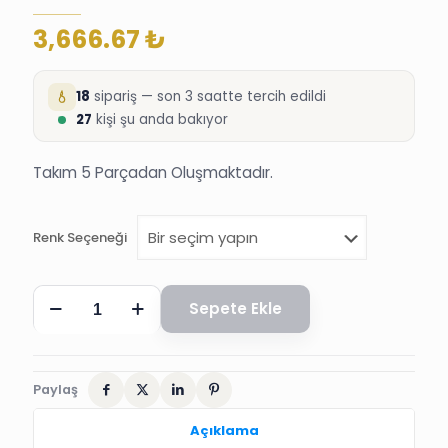
3,666.67
₺
18
sipariş — son 3 saatte tercih edildi
27
kişi şu anda bakıyor
Takım 5 Parçadan Oluşmaktadır.
Renk Seçeneği
SÜNNET
Sepete Ekle
KIYAFETİ,
DARENDE
PELERİN
SETİ
adet
Paylaş
Açıklama