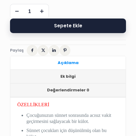
SÜNNET
KÜLODU
LASTİKLİ
KORUMALI
Sepete Ekle
İÇ
ÇAMAŞIRI
adet
Paylaş
Açıklama
Ek bilgi
Değerlendirmeler
0
ÖZELLİKLERİ
Çocuğunuzun sünnet sonrasında acısız vakit
geçirmesini sağlayacak bir külot.
Sünnet çocukları için düşünülmüş olan bu