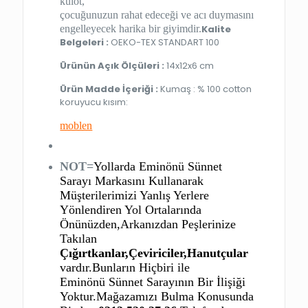
külot,
çocuğunuzun rahat edeceği ve acı duymasını
engelleyecek harika bir giyimdir.
Kalite
Belgeleri :
OEKO-TEX STANDART 100
Ürünün Açık Ölçüleri :
14x12x6 cm
Ürün Madde İçeriği :
Kumaş : % 100 cotton
koruyucu kısım:
moblen
NOT=
Yollarda Eminönü Sünnet
Sarayı Markasını Kullanarak
Müşterilerimizi Yanlış Yerlere
Yönlendiren Yol Ortalarında
Önünüzden,Arkanızdan Peşlerinize
Takılan
Çığırtkanlar,Çeviriciler,Hanutçular
vardır.Bunların Hiçbiri ile
Eminönü Sünnet Sarayının Bir İlişiği
Yoktur.Mağazamızı Bulma Konusunda