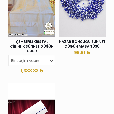
ÇEMBERLİ KRİSTAL
NAZAR BONCUĞU SÜNNET
CİBİNLİK SÜNNET DÜĞÜN
DÜĞÜN MASA SÜSÜ
SÜSÜ
96.61
₺
1,333.33
₺