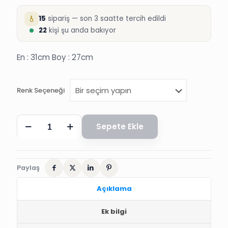
15
sipariş — son 3 saatte tercih edildi
22
kişi şu anda bakıyor
En : 31cm Boy : 27cm
Renk Seçeneği
SÜNNET
Sepete Ekle
SÜSÜ,
FİYONK,
SÜNNET
SÜSLEMESİ
adet
Paylaş
Açıklama
Ek bilgi