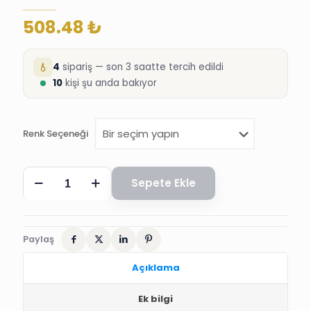
508.48
₺
4
sipariş — son 3 saatte tercih edildi
10
kişi şu anda bakıyor
Renk Seçeneği
SÜNNET
Sepete Ekle
VEZİR
ŞAPKASI,
OSMANLI
KAVUK
adet
Paylaş
Açıklama
Ek bilgi