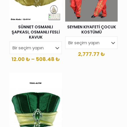
SÜNNET OSMANLI
SEYMEN KIYAFETİ ÇOCUK
ŞAPKASI, OSMANLI FESLİ
KOSTÜMÜ
KAVUK
2,777.77
₺
Fiyat
12.00
₺
–
508.48
₺
aralığı:
12.00 ₺
-
508.48 ₺