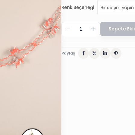
Renk Seçeneği
SÜS
Sepete Ekl
METALİZE,
ORTA
KARE
Paylaş
5
´Lİ
2mt
adet