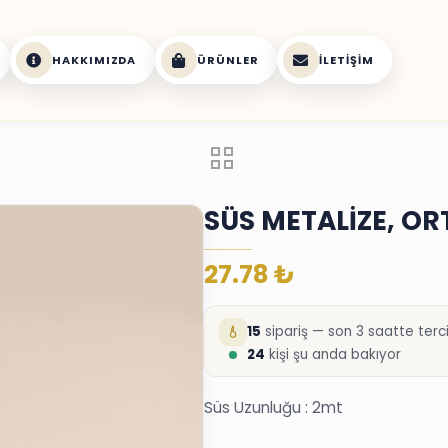
HAKKIMIZDA
ÜRÜNLER
İLETIŞIM
SÜS METALİZE, OR
27.78
₺
15
sipariş — son 3 saatte terci
23
kişi şu anda bakıyor
Süs Uzunluğu : 2mt