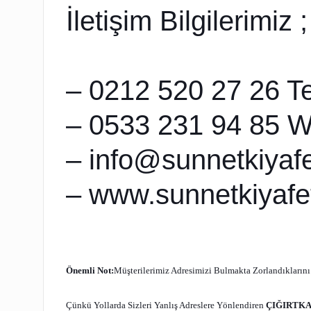
İletişim Bilgilerimiz ;
– 0212 520 27 26 Te
– 0533 231 94 85 W
– info@sunnetkiyafet
– www.sunnetkiyafeti
Önemli Not:
Müşterilerimiz Adresimizi Bulmakta Zorlandıklarını
Çünkü Yollarda Sizleri Yanlış Adreslere Yönlendiren
ÇIĞIRTK