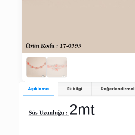
Açıklama
Ek bilgi
Değerlendirmel
2mt
Süs Uzunluğu :