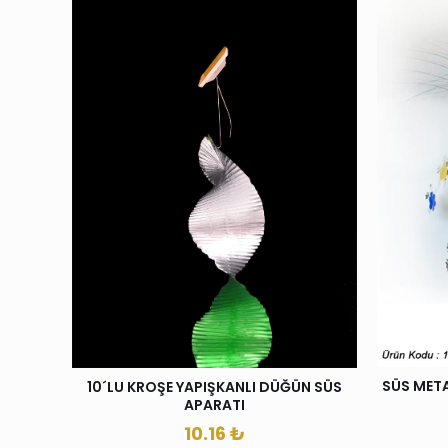
SÜS META
10´LU KROŞE YAPIŞKANLI DÜĞÜN SÜS
APARATI
10.16
₺