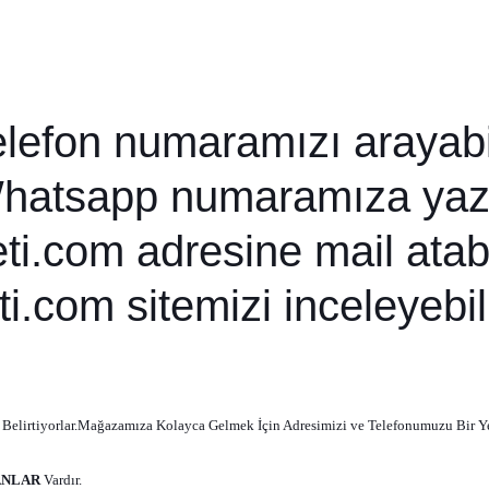
lefon numaramızı arayabil
hatsapp numaramıza yazab
i.com adresine mail atabil
.com sitemizi inceleyebili
 Belirtiyorlar.Mağazamıza Kolayca Gelmek İçin Adresimizi ve Telefonumuzu Bir Ye
ANLAR
Vardır.