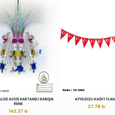
LİZE AVİZE KARTANELİ KARIŞIK
AYYILDIZLI KAĞIT FLA
RENK
27.78
₺
142.37
₺