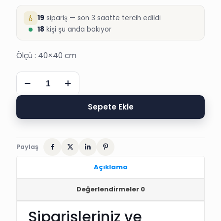
19
sipariş — son 3 saatte tercih edildi
18
kişi şu anda bakıyor
Ölçü : 40×40 cm
TAKI
YASTIĞI,
SÜNNET,
KARE
Sepete Ekle
ŞAPKA
40x40
cm
adet
Paylaş
Açıklama
Değerlendirmeler
0
Siparişleriniz ve